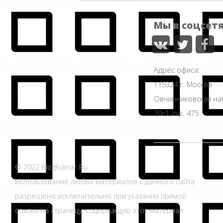
Мы в соцсет
Адрес офиса:
115324 г. Москва
Овчинниковская н
20с1, оф. 475
© 2022 BlogKulinar.Ru
Использование любых материалов с данного сайта
разрешено исключительно при указании прямой
ссылки на страницу, содержащую этот материал.