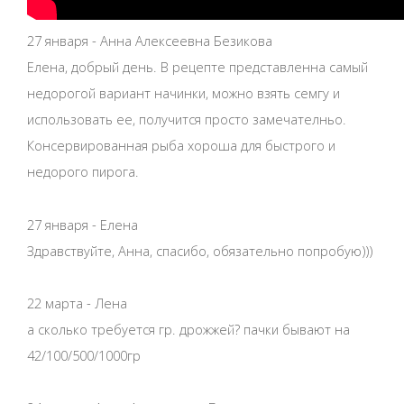
27 января - Анна Алексеевна Безикова
Елена, добрый день. В рецепте представленна самый
недорогой вариант начинки, можно взять семгу и
использовать ее, получится просто замечателньо.
Консервированная рыба хороша для быстрого и
недорого пирога.
27 января - Елена
Здравствуйте, Анна, спасибо, обязательно попробую)))
22 марта - Лена
а сколько требуется гр. дрожжей? пачки бывают на
42/100/500/1000гр