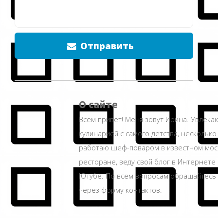
Отправить
О сайте
Всем привет! Меня зовут Ирина. Увлека
кулинарией с самого детства, несколько
работаю шеф-поваром в известном мос
ресторане, веду свой блог в Интернете 
Ютубе. По всем вопросам обращайтесь
через форму контактов.