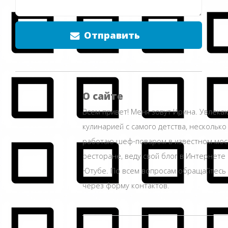
Отправить
О сайте
Всем привет! Меня зовут Ирина. Увлека
кулинарией с самого детства, несколько
работаю шеф-поваром в известном мос
ресторане, веду свой блог в Интернете 
Ютубе. По всем вопросам обращайтесь
через форму контактов.