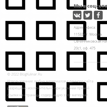
Мы в соцсет
Адрес офиса:
115324 г. Москва
Овчинниковская н
20с1, оф. 475
© 2022 BlogKulinar.Ru
Использование любых материалов с данного сайта
разрешено исключительно при указании прямой
ссылки на страницу, содержащую этот материал.