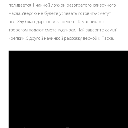
поливается 1 чайной ложкой разогретого сливочного
масла.Уверяю не будете успевать готовить-сметут
все.Жду благодарности за рецепт. К манникам с
творогом подают сметану,сливки. Чай заварите самый
крепкий.С другой начинкой расскажу весной к Пасхе.