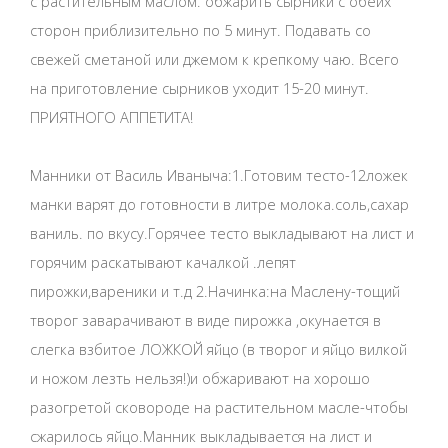
с растительным маслом. обжарить сырники с обеих
сторон приблизительно по 5 минут. Подавать со
свежей сметаной или джемом к крепкому чаю. Всего
на приготовление сырников уходит 15-20 минут.
ПРИЯТНОГО АППЕТИТА!
Манники от Василь Иваныча:1.Готовим тесто-12ложек
манки варят до готовности в литре молока.соль,сахар
ваниль. по вкусу.Горячее тесто выкладывают на лист и
горячим раскатывают качалкой .лепят
пирожки,вареники и т.д 2.Начинка:на Маслену-тощий
творог заварачивают в виде пирожка ,окунается в
слегка взбитое ЛОЖКОЙ яйцо (в творог и яйцо вилкой
и ножом лезть нельзя!)и обжаривают на хорошо
разогретой сковороде на растительном масле-чтобы
сжарилось яйцо.Манник выкладывается на лист и