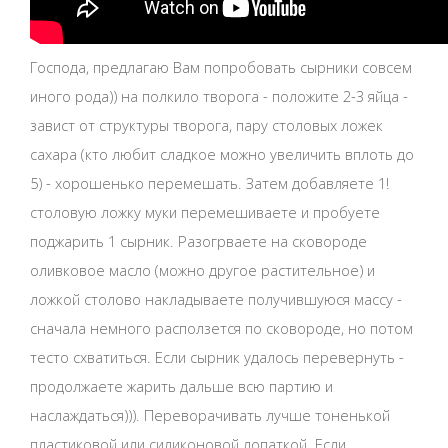
Господа, предлагаю Вам попробовать сырники совсем
иного рода)) на полкило творога - положите 2-3 яйца -
завист от структуры творога, пару столовых ложек
сахара (кто любит сладкое можно увеличить вплоть до
5) - хорошенько перемешать. Затем добавляете 1!
столовую ложку муки перемешиваете и пробуете
поджарить 1 сырник. Разогрваете на сковороде
оливковое масло (можно другое растительное) и
ложкой столово накладываете получившуюся массу -
сначала немного расползется по сковороде, но потом
тесто схватиться. Если сырник удалось перевернуть -
продолжаете жарить дальше всю партию и
наслаждаться))). Переворачивать лучше тоненькой
пластиковой или силиконовой лопаткой. Если