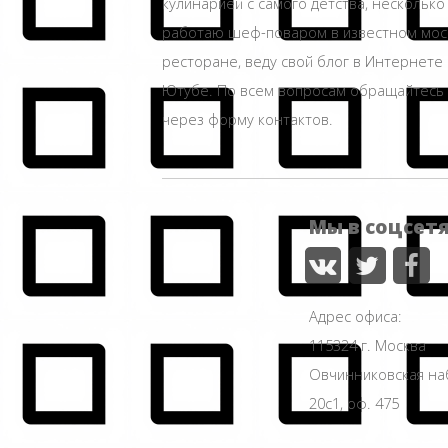
кулинарией с самого детства, несколько
работаю шеф-поваром в известном мос
ресторане, веду свой блог в Интернете 
Ютубе. По всем вопросам обращайтесь
через форму контактов.
Мы в соцсет
Адрес офиса:
115324 г. Москва
Овчинниковская н
20с1, оф. 475