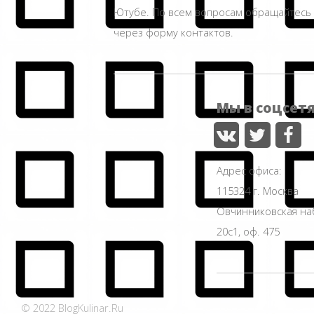
Ютубе. По всем вопросам обращайтесь
через форму контактов.
Мы в соцсет
Адрес офиса:
115324 г. Москва
Овчинниковская н
20с1, оф. 475
© 2022 BlogKulinar.Ru