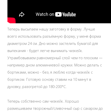
Теперь высыпаем нашу заготовку в форму. Лучше
всего использовать разъёмную форму, у меня форма
диаметром 24 см. Дно можно застелить бумагой для
выпекания - будет легче вынимать чизкейк.
Утрамбовываем равномерный слой чем-то плоским —
например дном алюминиевой кружки. Можно делать с
бортиками, можно - без, я люблю когда чизкейк с
бортиком. Готовую основу ставим на 10 минут в
духовку, разогретой до 180-200°С.
Теперь собственно сам чизкейк. Хорошо
размешиваем творожный/сливочный сыр с сахаром до