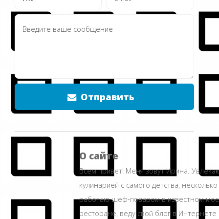
Отправить
О сайте
Всем привет! Меня зовут Ирина. Увлека
кулинарией с самого детства, несколько
работаю шеф-поваром в известном мос
ресторане, веду свой блог в Интернете 