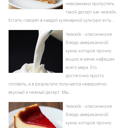
невозможно пропустить
такой десерт как чизкейк.
Кстати, говорят в каждой кулинарной культуре есть...
Чизкейк - классическое
блюдо американской
кухни, которое прочно
вошло в меню кафешек
всего мира. Его
достаточно просто
готовить, а в результате получается невероятно
вкусный и нежный десерт. Мы...
Чизкейк - классическое
блюдо американской
кухни, которое прочно