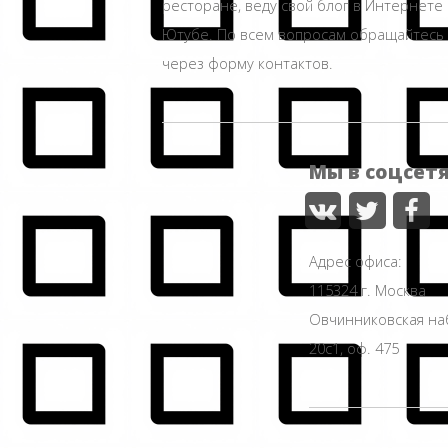
ресторане, веду свой блог в Интернете 
Ютубе. По всем вопросам обращайтесь
через форму контактов.
Мы в соцсет
Адрес офиса:
115324 г. Москва
Овчинниковская н
20с1, оф. 475