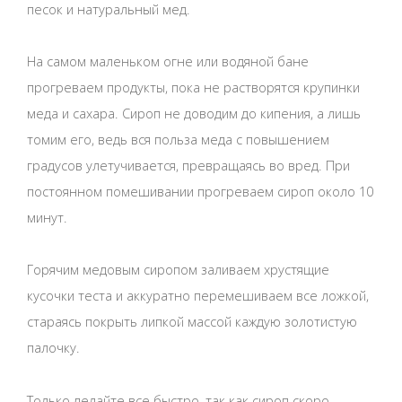
песок и натуральный мед.
На самом маленьком огне или водяной бане
прогреваем продукты, пока не растворятся крупинки
меда и сахара. Сироп не доводим до кипения, а лишь
томим его, ведь вся польза меда с повышением
градусов улетучивается, превращаясь во вред. При
постоянном помешивании прогреваем сироп около 10
минут.
Горячим медовым сиропом заливаем хрустящие
кусочки теста и аккуратно перемешиваем все ложкой,
стараясь покрыть липкой массой каждую золотистую
палочку.
Только делайте все быстро, так как сироп скоро