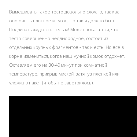
Вымешивать такое тесто довольно сложно, так как
оно очень плотное и тугое, но так и должно быть.
Подливать жидкость нельзя! Может показаться, что
тесто совершенно неоднородное, состоит из
отдельных крупных фрагментов - так и есть. Но все в
корне измениться, когда наш мучной комок отдохнет.
Оставляем его на 30-40 минут при комнатной
температуре, прикрыв миской, затянув пленкой или
уложив в пакет (чтобы не заветрилось).