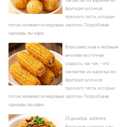
лакомство из жареных во
фритюре кусочков
пресного теста, которые
потом заливаются медовым сиропом. Попробовав
однажды, вы едва...
Всем известная и любимая
многими восточная
сладость чак-чак – это
лакомство из жареных во
фритюре кусочков
пресного теста, которые
потом заливаются медовым сиропом. Попробовав
однажды, вы едва...
25 декабря. addmine
Восточная сладость чак-