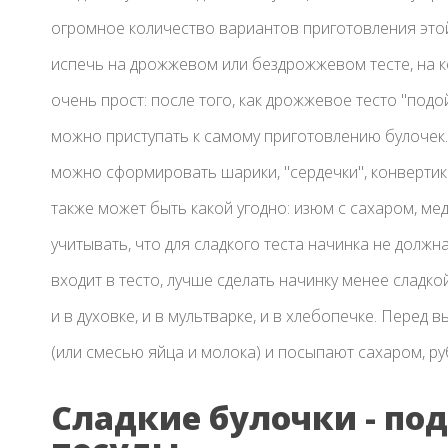
огромное количество вариантов приготовления это
испечь на дрожжевом или бездрожжевом тесте, на ке
очень прост: после того, как дрожжевое тесто "подо
можно приступать к самому приготовлению булочек
можно сформировать шарики, "сердечки", конвертики,
также может быть какой угодно: изюм с сахаром, мед
учитывать, что для сладкого теста начинка не долж
входит в тесто, лучше сделать начинку менее сладко
и в духовке, и в мультварке, и в хлебопечке. Пере
(или смесью яйца и молока) и посыпают сахаром, р
Сладкие булочки - по