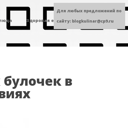
Для любых предложений по
блюда
Здоровая еда
Сладенькое
сайту: blogkulinar@cp9.ru
 булочек в
виях