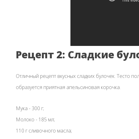
Рецепт 2: Сладкие бу
Отличный рецепт вкусных сладких булочек. Тесто п
образуется приятная апельсиновая корочка.
Мука - 300 г;
Молоко - 185 мл;
110 г сливочного масла;