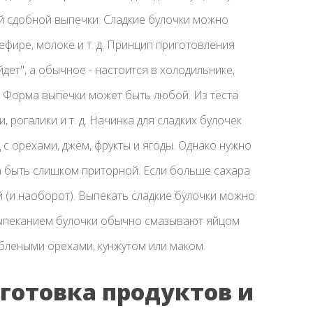
й сдобной выпечки. Сладкие булочки можно
фире, молоке и т. д. Принцип приготовления
йдет", а обычное - настоится в холодильнике,
. Форма выпечки может быть любой. Из теста
 рогалики и т. д. Начинка для сладких булочек
 с орехами, джем, фрукты и ягоды. Однако нужно
на быть слишком приторной. Если больше сахара
й (и наоборот). Выпекать сладкие булочки можно
д выпеканием булочки обычно смазывают яйцом
ублеными орехами, кунжутом или маком.
дготовка продуктов и