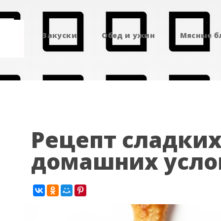
Закуски
Обед и ужин
Мясные 
Рецепт сладких
домашних усло