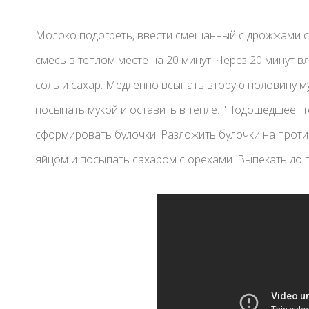
Молоко подогреть, ввести смешанный с дрожжами са
смесь в теплом месте на 20 минут. Через 20 минут 
соль и сахар. Медленно всыпать вторую половину м
посыпать мукой и оставить в тепле. "Подошедшее" т
сформировать булочки. Разложить булочки на против
яйцом и посыпать сахаром с орехами. Выпекать до г