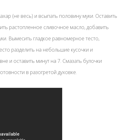
хар (не весь) и всыпать половину муки. Оставить
влить растопленное сливочное масло, добавить
уки. Вымесить гладкое равномерное тесто,
есто разделить на небольшие кусочки и
не и оставить минут на 7. Смазать булочки
отовности в разогретой духовке.