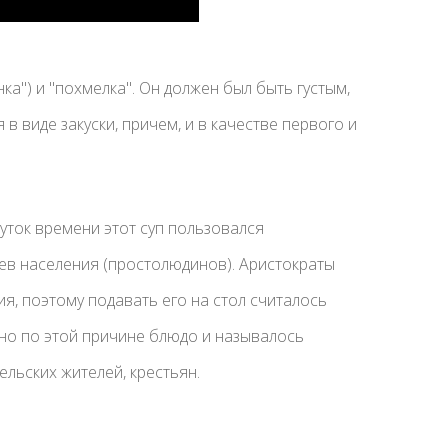
нка") и "похмелка". Он должен был быть густым,
в виде закуски, причем, и в качестве первого и
ток времени этот суп пользовался
ев населения (простолюдинов). Аристократы
я, поэтому подавать его на стол считалось
но по этой причине блюдо и называлось
ельских жителей, крестьян.