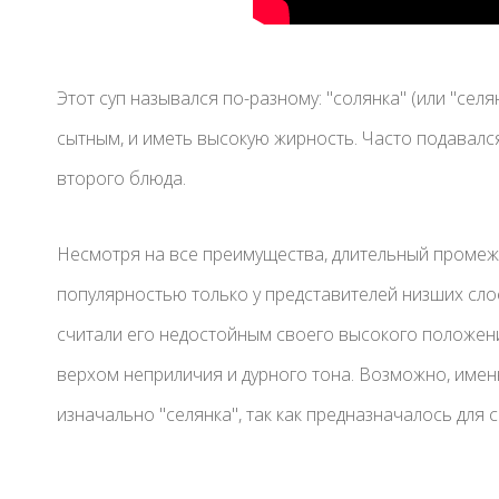
Этот суп назывался по-разному: "солянка" (или "селя
сытным, и иметь высокую жирность. Часто подавался 
второго блюда.
Несмотря на все преимущества, длительный промежу
популярностью только у представителей низших сло
считали его недостойным своего высокого положени
верхом неприличия и дурного тона. Возможно, имен
изначально "селянка", так как предназначалось для с