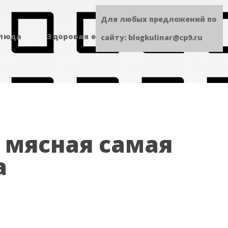
Для любых предложений по
блюда
Здоровая еда
Сладенькое
сайту: blogkulinar@cp9.ru
 мясная самая
а