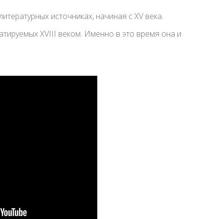
итературных источниках, начиная с XV века.
атируемых XVIII веком. Именно в это время она и