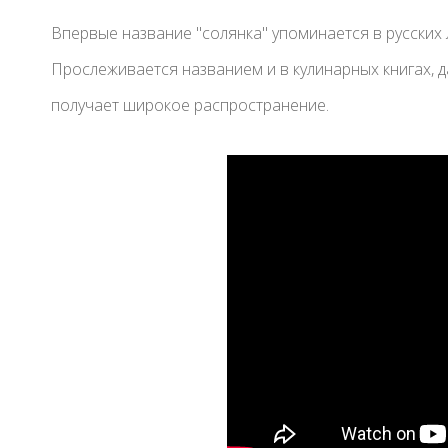
Впервые название "солянка" упоминается в русских л
Прослеживается названием и в кулинарных книгах, д
получает широкое распространение.