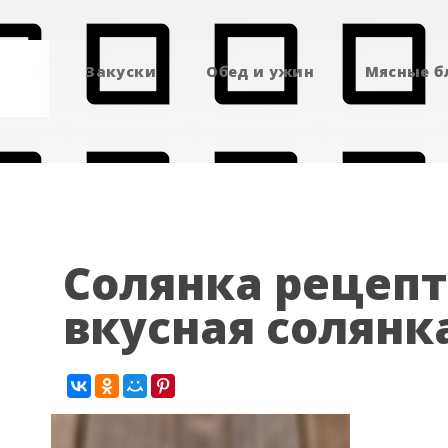
Закуски
Обед и ужин
Мясные 
Солянка рецепт
вкусная солянк