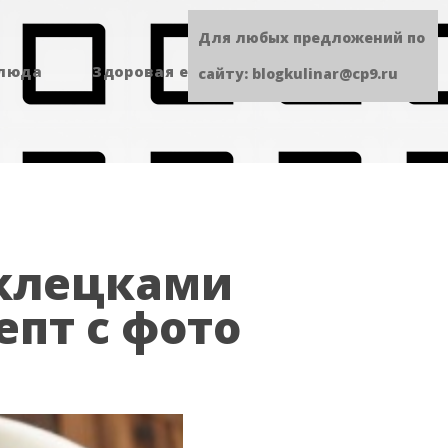
Для любых предложений по
блюда
Здоровая еда
Сладенькое
сайту: blogkulinar@cp9.ru
 клецками
пт с фото