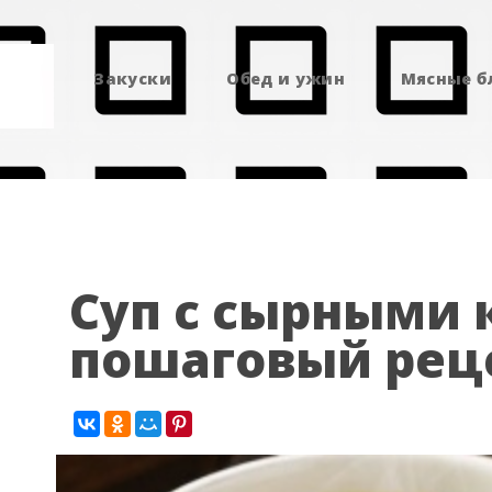
Закуски
Обед и ужин
Мясные 
Суп с сырными
пошаговый реце