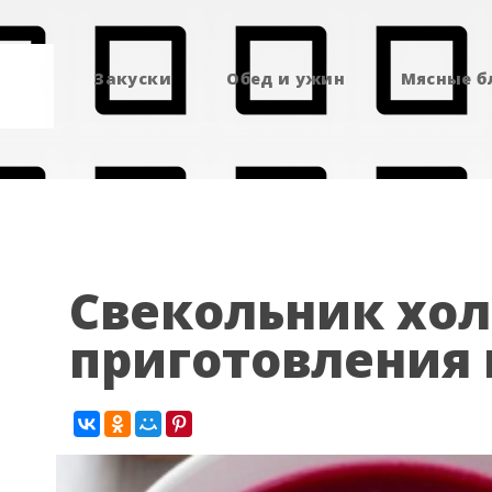
Закуски
Обед и ужин
Мясные 
Свекольник хо
приготовления