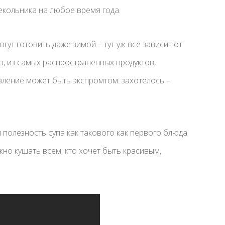
екольника на любое время года.
гут готовить даже зимой – тут уж все зависит от
о, из самых распространенных продуктов,
овление может быть экспромтом: захотелось –
 полезность супа как такового как первого блюда
жно кушать всем, кто хочет быть красивым,