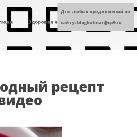
Для любых предложений по
блюда
Здоровая еда
Сладенькое
сайту: blogkulinar@cp9.ru
лодный рецепт
 видео