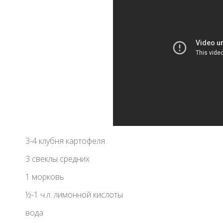
3-4 клубня картофеля
3 свеклы средних
1 морковь
½-1 ч.л. лимонной кислоты
вода