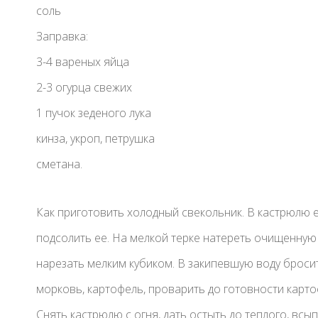
соль
Заправка:
3-4 вареных яйца
2-3 огурца свежих
1 пучок зеденого лука
кинза, укроп, петрушка
сметана.
Как приготовить холодный свекольник. В кастрюлю е
подсолить ее. На мелкой терке натереть очищенную 
нарезать мелким кубиком. В закипевшую воду бросит
морковь, картофель, проварить до готовности картоф
Снять кастрюлю с огня, дать остыть до теплого, всы