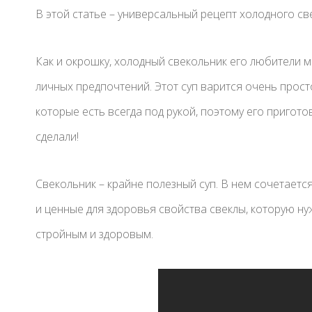
В этой статье – универсальный рецепт холодного св
Как и окрошку, холодный свекольник его любители мо
личных предпочтений. Этот суп варится очень прост
которые есть всегда под рукой, поэтому его пригот
сделали!
Свекольник – крайне полезный суп. В нем сочетается
и ценные для здоровья свойства свеклы, которую ну
стройным и здоровым.