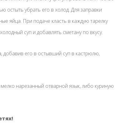
тью остыть убрать его в холод. Для заправки
ые яйца. При подаче класть в каждую тарелку
ь холодный суп и добавлять сметану по вкусу.
, добавив его в остывший суп в кастрюлю,
мелко нарезанный отварной язык, либо куриную
етях!