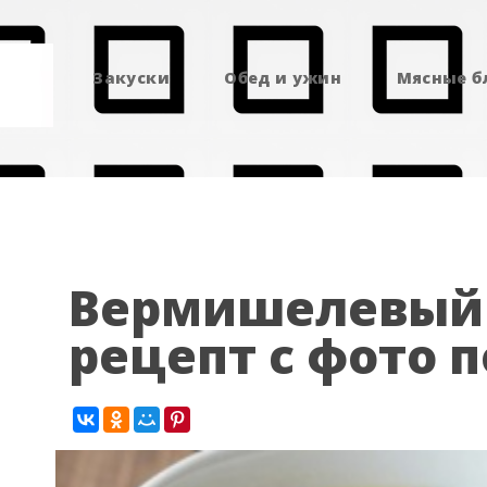
Закуски
Обед и ужин
Мясные 
Вермишелевый 
рецепт с фото 