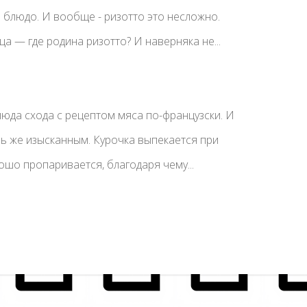
е блюдо. И вообще - ризотто это несложно.
а — где родина ризотто? И наверняка не...
юда схода с рецептом мяса по-французски. И
ль же изысканным. Курочка выпекается при
ошо пропаривается, благодаря чему...