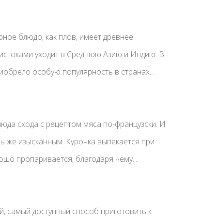
рное блюдо, как плов, имеет древнее
истоками уходит в Среднюю Азию и Индию. В
обрело особую популярность в странах...
юда схода с рецептом мяса по-французски. И
ль же изысканным. Курочка выпекается при
ошо пропаривается, благодаря чему...
уй, самый доступный способ приготовить к