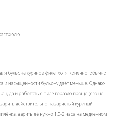
кастрюлю.
для бульона куриное филе, хотя, конечно, обычно
вкуса и насыщенности бульону даёт меньше. Однако
н, да и работать с филе гораздо проще (его не
 сварить действительно наваристый куриный
ыплёнка, варить её нужно 1,5-2 часа на медленном