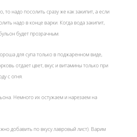
, то надо посолить сразу же как закипит, а если
олить надо в конце варки. Когда вода закипит,
бульон будет прозрачным.
хороша для супа только в поджаренном виде,
ковь отдает цвет, вкус и витамины только при
ду с огня.
льона. Немного их остужаем и нарезаем на
ожно добавить по вкусу лавровый лист). Варим