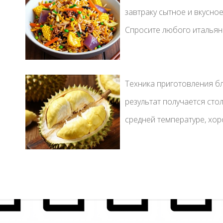
завтраку сытное и вкусно
Спросите любого итальянц
Техника приготовления бл
результат получается сто
средней температуре, хор