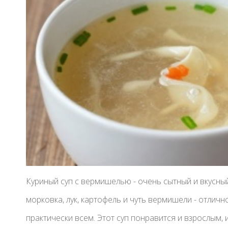
Куриный суп с вермишелью - очень сытный и вкусный
морковка, лук, картофель и чуть вермишели - отличн
практически всем. Этот суп понравится и взрослым