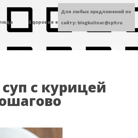
Для любых предложений по
блюда
Здоровая еда
Сладенькое
сайту: blogkulinar@cp9.ru
суп с курицей
пошагово