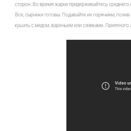
сторон. Во время жарки придерживайтесь среднего о
Все, сырники готовы. Подавайте их горячими, поли
кушать с медом, вареньем или сливками. Приятного 