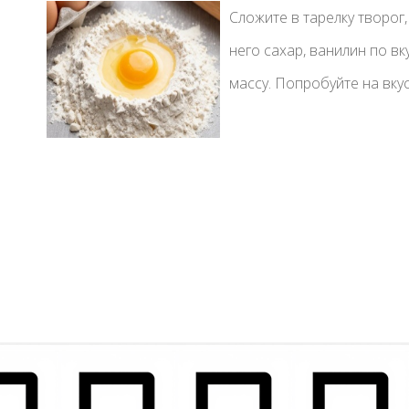
Сложите в тарелку творог,
него сахар, ванилин по вк
массу. Попробуйте на вкус,