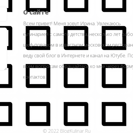
О сайте
Всем привет! Меня зовут Ирина. Увлекаюсь
кулинарией с самого детства, несколько лет раб
шеф-поваром в известном московском ресторан
веду свой блог в Интернете и канал на Ютубе. П
всем вопросам обращайтесь ко мне через форм
контактов.
© 2022 BlogKulinar.Ru