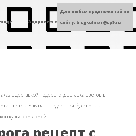
Для любых предложений по
блюда
Здоровая еда
Сладенькое
сайту: blogkulinar@cp9.ru
 заказ с доставкой недорого. Доставка цветов в
нета Цветов. Заказать недорогой букет роз в
вкой курьером домой.
рога рецепт с