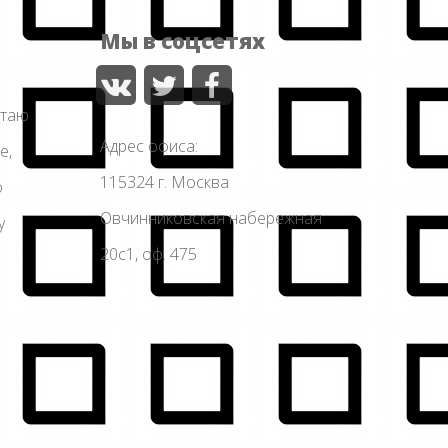
Мы в соцсетях
отаю
Адрес офиса:
е,
115324 г. Москва
о
Овчинниковская набережная
у
20с1, оф. 475