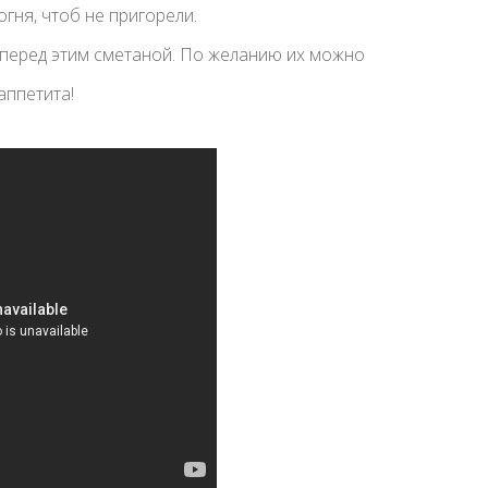
гня, чтоб не пригорели.
в перед этим сметаной. По желанию их можно
аппетита!