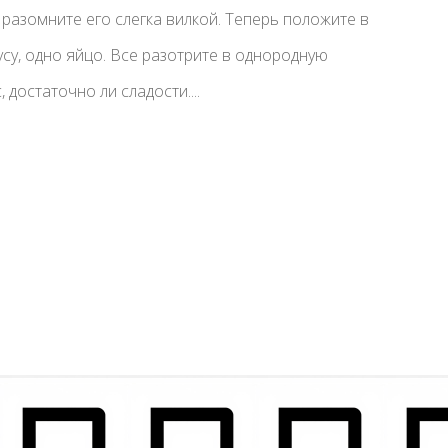
 разомните его слегка вилкой. Теперь положите в
усу, одно яйцо. Все разотрите в однородную
 достаточно ли сладости....