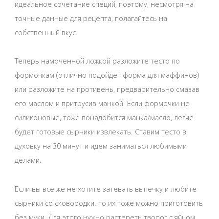
идеальное сочетание специй, поэтому, несмотря на
точные данные для рецепта, полагайтесь на
собственный вкус.
Теперь намоченной ложкой разложите тесто по
формочкам (отлично подойдет форма для маффинов)
или разложите на противень, предварительно смазав
его маслом и притрусив манкой. Если формочки не
силиконовые, тоже понадобится манка/масло, легче
будет готовые сырники извлекать. Ставим тесто в
духовку на 30 минут и идем заниматься любимыми
делами.
Если вы все же не хотите затевать выпечку и любите
сырники со сковородки. то их тоже можно приготовить
без муки. Для этого нужно растереть творог с яйцом,