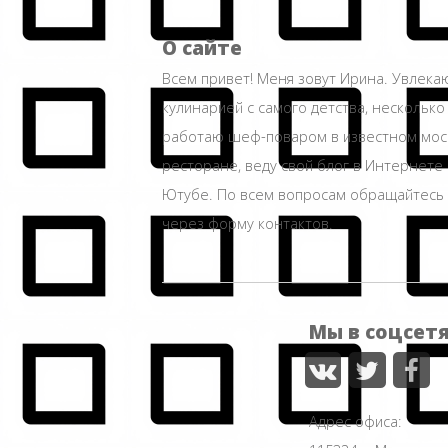
О сайте
Всем привет! Меня зовут Ирина. Увлека
кулинарией с самого детства, несколько
работаю шеф-поваром в известном мос
ресторане, веду свой блог в Интернете 
Ютубе. По всем вопросам обращайтесь
через форму контактов.
Мы в соцсет
Адрес офиса: