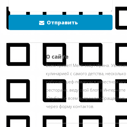
Отправить
О сайте
Всем привет! Меня зовут Ирина. Увлека
кулинарией с самого детства, несколько
работаю шеф-поваром в известном мос
ресторане, веду свой блог в Интернете 
Ютубе. По всем вопросам обращайтесь
через форму контактов.