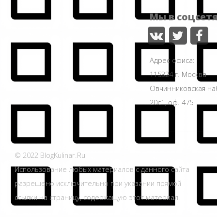
Мы в соцсет
Адрес офиса:
115324 г. Москва
Овчинниковская н
20с1, оф. 475
© 2022 BlogKulinar.Ru
Использование любых материалов с данного сайта
разрешено исключительно при указании прямой
ссылки на страницу, содержащую этот материал.