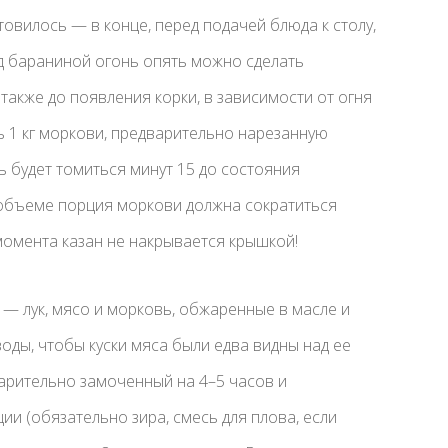
товилось — в конце, перед подачей блюда к столу,
од бараниной огонь опять можно сделать
также до появления корки, в зависимости от огня
ь 1 кг моркови, предварительно нарезанную
 будет томиться минут 15 до состояния
объеме порция моркови должна сократиться
момента казан не накрывается крышкой!
 — лук, мясо и морковь, обжаренные в масле и
воды, чтобы куски мяса были едва видны над ее
арительно замоченный на 4–5 часов и
ции (обязательно зира, смесь для плова, если