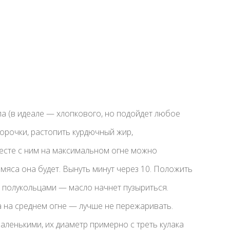
ла (в идеале — хлопкового, но подойдет любое
орочки, растопить курдючный жир,
есте с ним на максимальном огне можно
 мяса она будет. Вынуть минут через 10. Положить
и полукольцами — масло начнет пузыриться.
а на среднем огне — лучше не пережаривать.
аленькими, их диаметр примерно с треть кулака