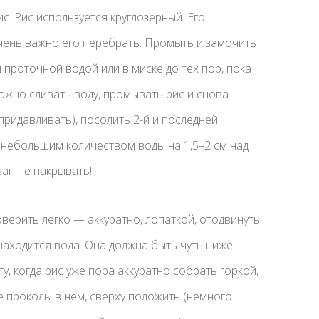
 Рис используется круглозерный. Его
чень важно его перебрать. Промыть и замочить
 проточной водой или в миске до тех пор, пока
ожно сливать воду, промывать рис и снова
придавливать), посолить 2-й и последней
 небольшим количеством воды на 1,5–2 см над
зан не накрывать!
оверить легко — аккуратно, лопаткой, отодвинуть
 находится вода. Она должна быть чуть ниже
, когда рис уже пора аккуратно собрать горкой,
е проколы в нем, сверху положить (немного