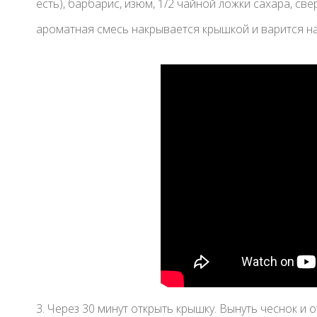
есть), барбарис, изюм, 1/2 чайной ложки сахара, све
ароматная смесь накрывается крышкой и варится на
3. Через 30 минут открыть крышку. Вынуть чеснок и 