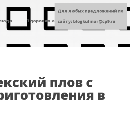
Для любых предложений по
блюда
Здоровая еда
Сладенькое
сайту: blogkulinar@cp9.ru
кский плов с
риготовления в