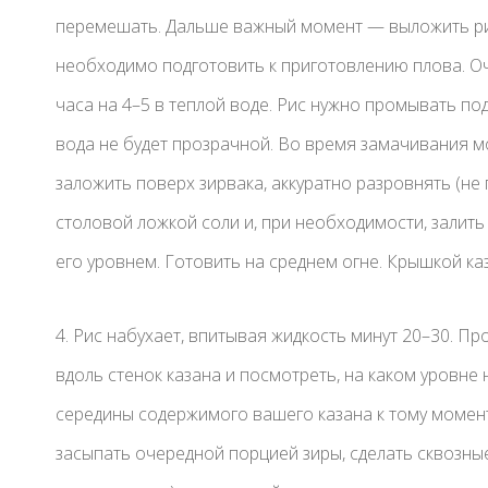
перемешать. Дальше важный момент — выложить рис.
необходимо подготовить к приготовлению плова. О
часа на 4–5 в теплой воде. Рис нужно промывать под
вода не будет прозрачной. Во время замачивания м
заложить поверх зирвака, аккуратно разровнять (не 
столовой ложкой соли и, при необходимости, залить
его уровнем. Готовить на среднем огне. Крышкой ка
4. Рис набухает, впитывая жидкость минут 20–30. Пр
вдоль стенок казана и посмотреть, на каком уровне
середины содержимого вашего казана к тому моменту
засыпать очередной порцией зиры, сделать сквозны