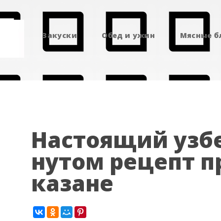
Закуски
Обед и ужин
Мясные 
Настоящий узбе
нутом рецепт п
казане