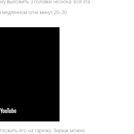
рху выложить 3 головки чеснока. Вся эта
 медленном огне минут 20–30.
отложить его на тарелку. Зирвак можно