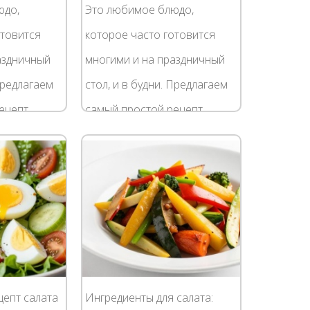
юдо,
Это любимое блюдо,
отовится
которое часто готовится
аздничный
многими и на праздничный
 Предлагаем
стол, и в будни. Предлагаем
ецепт
самый простой рецепт
урицы с
приготовления курицы с
вке,
картошкой в духовке,
т у вас
который не займёт у вас
много...
цепт салата
Ингредиенты для салата: