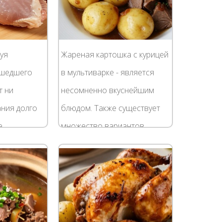
вуя
Жареная картошка с курицей
ошедшего
в мультиварке - является
т ни
несомненно вкуснейшим
ания долго
блюдом. Также существует
е,
множество вариантов
отовлением
приготовления такой
мы
вкуснятины. Но используя
мультиварку, можно
епт, где...
изрядно...