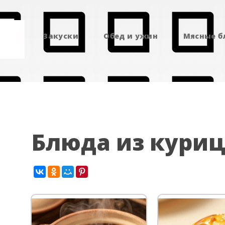
Закуски
Обед и ужин
Мясные 
Блюда из кури