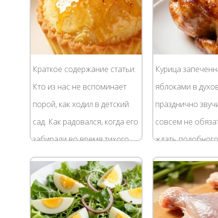
простое...
Краткое содержание статьи:
Курица запеченн
Кто из нас не вспоминает
яблоками в духовк
порой, как ходил в детский
празднично звучи
сад. Как радовался, когда его
совсем не обяза
забирали во время тихого
ждать подобного
часа, а все остальные
случая, ведь сам
оставались дальше спать,
этого блюда нев
как кидались...
прост. Попробуйте