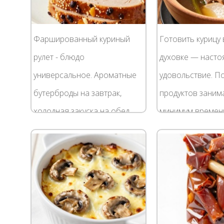
Фаршированный куриный
Готовить курицу 
рулет - блюдо
духовке — наст
универсальное. Ароматные
удовольствие. П
бутерброды на завтрак,
продуктов заним
холодная закуска на обед,
минимум времени
пикантное горячее на ужин,
тушится в своем 
да и на праздничном столе
добавления жира
ему найдется достойное
результате вы по
место....
простое...