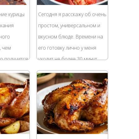
ние курицы
Сегодня я расскажу об очень
екания
простом, универсальном и
ного
вкусном блюде. Времени на
, чем
его готовку лично у меня
то получится
уходит не более 30 минут.
адует вас и
При этом куриные грудки
раздо
можно запечь с помидорами
тая...
на ужин, на...