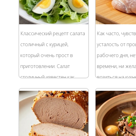
Классический рецепт салата
Как часто, чувст
столичный с курицей,
усталость от пр
который очень прост в
рабочего дня, не
приготовлении. Салат
времени, ни жел
столичный известен как
возиться на кухн
вариация салата «оливье»,
занимаясь приг
где вместо колбасы
ужина. Сегодня 
добавляют нарезанное
предлагаем вам
небольшими...
универсальный рец