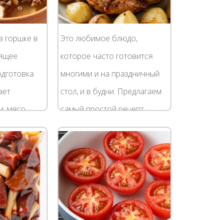
в горшке в
Это любимое блюдо,
оящее
которое часто готовится
одготовка
многими и на праздничный
ает
стол, и в будни. Предлагаем
, мясо
самый простой рецепт
соку, без
приготовления курицы с
. В
картошкой в духовке,
лучаете не
который не займёт у вас
много...