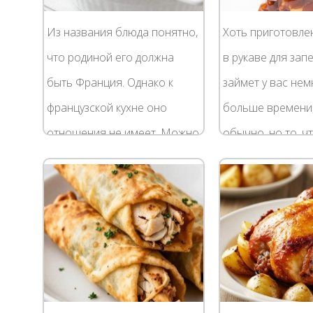
Из названия блюда понятно,
Хоть приготовле
что родиной его должна
в рукаве для зап
быть Франция. Однако к
займет у вас нем
французской кухне оно
больше времени
отношения не имеет. Можно
обычно, но то, ч
долго искать его истоки в
в результате, пор
эльзасской и лотарингской
ваших гостей го
кухнях, однако...
больше, чем прос