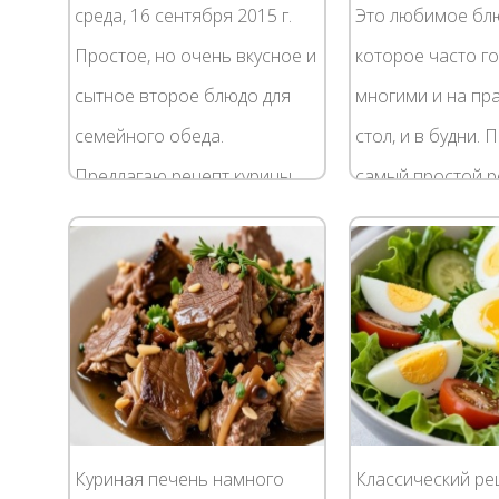
среда, 16 сентября 2015 г.
Это любимое бл
Простое, но очень вкусное и
которое часто г
сытное второе блюдо для
многими и на пр
семейного обеда.
стол, и в будни.
Предлагаю рецепт курицы,
самый простой р
запеченной в духовке с
приготовления к
овощами под сырной
картошкой в духо
корочкой. Куриное мясо...
который не займё
много...
Куриная печень намного
Классический ре