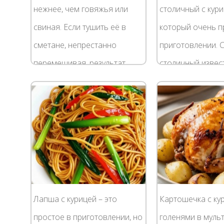
нежнее, чем говяжья или
столичный с кури
свиная. Если тушить её в
который очень п
сметане, непрестанно
приготовлении. 
перемешивая, результат
столичный извес
готовки будет больше похож
вариация салата
на жареный фарш или кашу.
где вместо колб
При правильном же...
добавляют наре
небольшими...
Лапша с курицей – это
Картошечка с ку
простое в приготовлении, но
голенями в муль