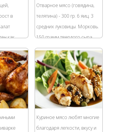
цей,
Отварное мясо (говядина,
рост в
телятина) - 300 гр. 6 яиц. 3
Салат
средних луковицы. Морковь.
тен как
150 грамм твердого сыра.
 «оливье»,
Уксус или лимонный сок - по
асы
желанию. Майонез. Соль.
занное
Известно,...
риными
Куриное мясо любят многие
тиварке
благодаря легкости, вкусу и