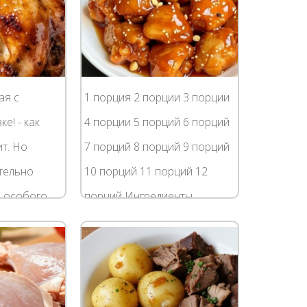
ая с
1 порция 2 порции 3 порции
е! - как
4 порции 5 порций 6 порций
т. Но
7 порций 8 порций 9 порций
тельно
10 порций 11 порций 12
 особого
порций Ингредиенты
 рецепт
Сладкий перец 3 штуки
ероятно
Куриное филе 700 г
 его...
Консервированный ананас
1...