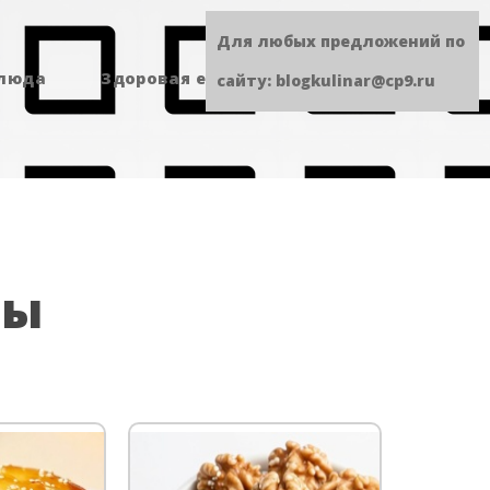
Для любых предложений по
блюда
Здоровая еда
Сладенькое
сайту: blogkulinar@cp9.ru
цы