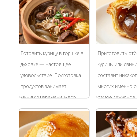
Готовить курицу в горшке в
Приготовить отб
духовке — настоящее
курицы или свин
удовольствие. Подготовка
составит никаког
продуктов занимает
многих именно о
минимум времени, мясо
самое дежурное 
тушится в своем соку, без
ужин. Но немног
добавления жира. В
пофантазировав 
результате вы получаете не
отбивную какую-н