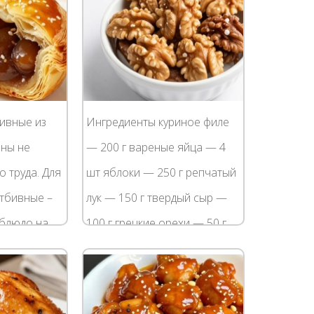
ивные из
Ингредиенты куриное филе
ины не
— 200 г вареные яйца — 4
о труда. Для
шт яблоки — 250 г репчатый
тбивные –
лук — 150 г твердый сыр —
блюдо на
100 г грецкие орехи — 50 г
о
чернослив — 50 г соль — по
и уложив в
вкусу майонез — по вкусу
ибудь...
Как...