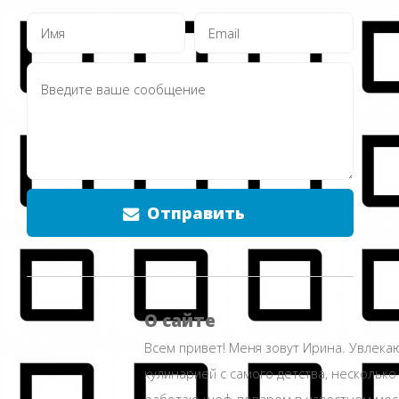
Отправить
О сайте
Всем привет! Меня зовут Ирина. Увлека
кулинарией с самого детства, несколько
работаю шеф-поваром в известном мос