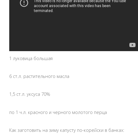
1 луковица большая
6 ст.л. растительного масла
1,5 ст.л. уксуса 70%
по 1 ч.л. красного и черного молотого перца
Как заготовить на зиму капусту по-корейски в банках: