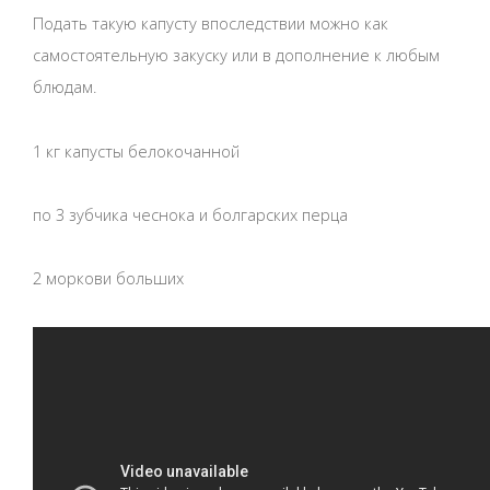
Подать такую капусту впоследствии можно как
самостоятельную закуску или в дополнение к любым
блюдам.
1 кг капусты белокочанной
по 3 зубчика чеснока и болгарских перца
2 моркови больших