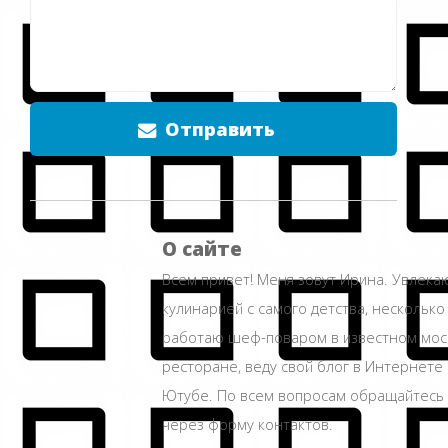
Отправить
О сайте
Всем привет! Меня зовут Ирина. Увлека
кулинарией с самого детства, несколько
работаю шеф-поваром в известном мос
ресторане, веду свой блог в Интернете 
Ютубе. По всем вопросам обращайтесь
через форму контактов.