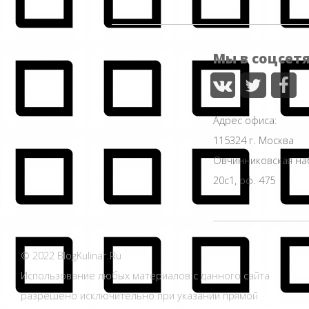
Мы в соцсет
Адрес офиса:
115324 г. Москва
Овчинниковская н
20с1, оф. 475
© 2022 BlogKulinar.Ru
Использование любых материалов с данного сайта
разрешено исключительно при указании прямой