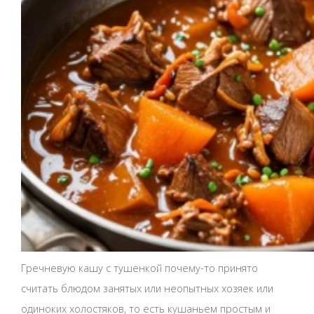
Гречневую кашу с тушенкой почему-то принято
считать блюдом занятых или неопытных хозяек или
одиноких холостяков, то есть кушаньем простым и