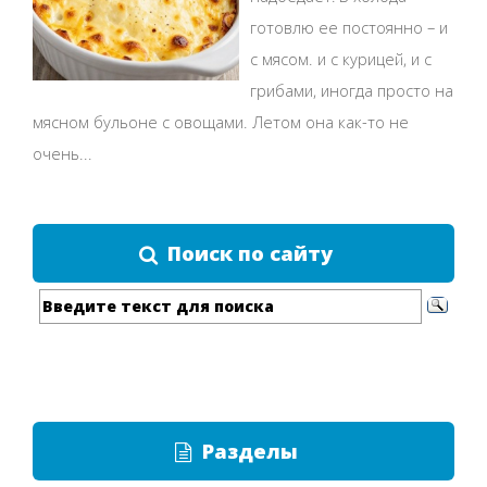
готовлю ее постоянно – и
с мясом. и с курицей, и с
грибами, иногда просто на
мясном бульоне с овощами. Летом она как-то не
очень...
Поиск по сайту
Разделы