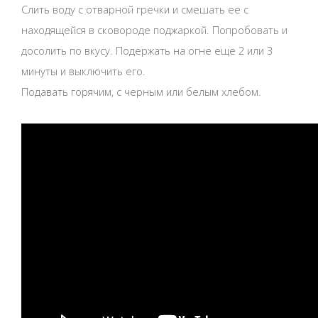
Слить воду с отварной гречки и смешать ее с
находящейся в сковороде поджаркой. Попробовать и
досолить по вкусу. Подержать на огне еще 2 или 3
минуты и выключить его.
Подавать горячим, с черным или белым хлебом.