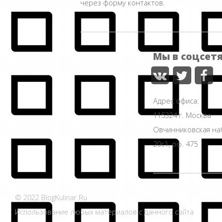
через форму контактов.
Мы в соцсет
Адрес офиса:
115324 г. Москва
Овчинниковская н
20с1, оф. 475
© 2022 BlogKulinar.Ru
Использование любых материалов с данного сайта