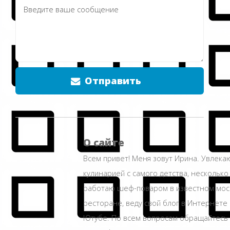
Отправить
О сайте
Всем привет! Меня зовут Ирина. Увлека
кулинарией с самого детства, несколько
работаю шеф-поваром в известном мос
ресторане, веду свой блог в Интернете 
Ютубе. По всем вопросам обращайтесь