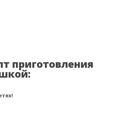
пт приготовления
ошкой:
етях!