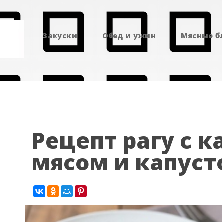
Закуски
Обед и ужин
Мясные 
Рецепт рагу с 
мясом и капуст