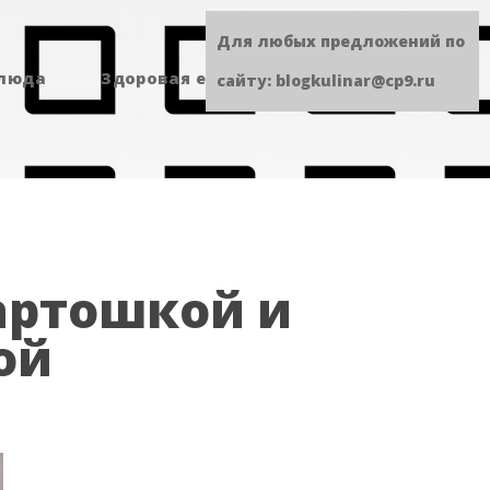
Для любых предложений по
блюда
Здоровая еда
Сладенькое
сайту: blogkulinar@cp9.ru
картошкой и
ой