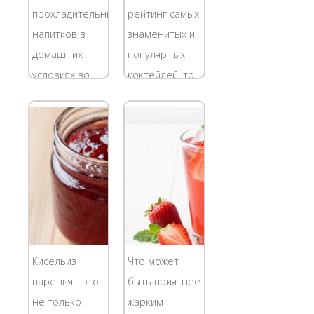
медом и
малых
прохладительных
рейтинг самых
лимоном от
объемах
напитков в
знаменитых и
простуды...
получается
домашних
популярных
дорогой.
условиях во
коктейлей, то
Проше и...
многих семьях
"Кровавая
считается
Мэри"
хорошей
определенно
сезонной
займет
традицией. Из
первую
разных
строчку в этом
фруктов
хит-параде.
хозяйки
Действительно,
делают соки,
о "Кровавой
Кисельиз
Что может
смузи,
Мэри" знают
варенья - это
быть приятнее
коктейли,
все,
не только
жарким