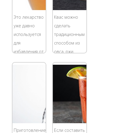
Это лекарство
Квас можно
уже давно
сделать
используется
традиционным
для
способом из
избавления от
овса, ржи,
простудных
хлебных
заболеваний,
корок. Для
так как оно
этого
легко
требуется
изготавливается
много
и сильно
времени, а
воздействует
ваше время
на организм.
стоит денег,
Имбирь с
поэтому квас в
Приготовление
Если составить