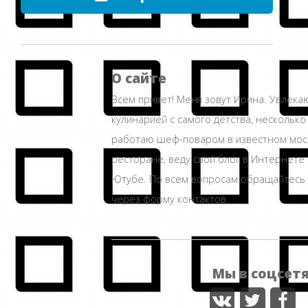
О сайте
Всем привет! Меня зовут Ирина. Увлека
кулинарией с самого детства, несколько
работаю шеф-поваром в известном мос
ресторане, веду свой блог в Интернете 
Ютубе. По всем вопросам обращайтесь
через форму контактов.
Мы в соцсет