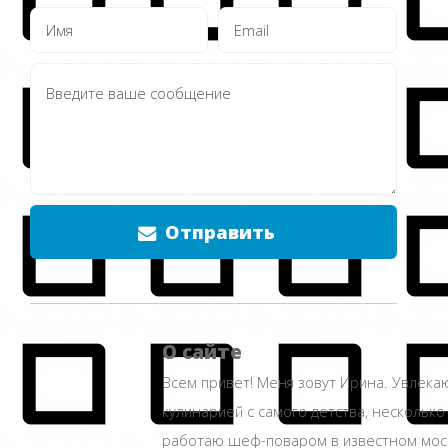
Отправить
О сайте
Всем привет! Меня зовут Ирина. Увлека
кулинарией с самого детства, несколько
работаю шеф-поваром в известном мос