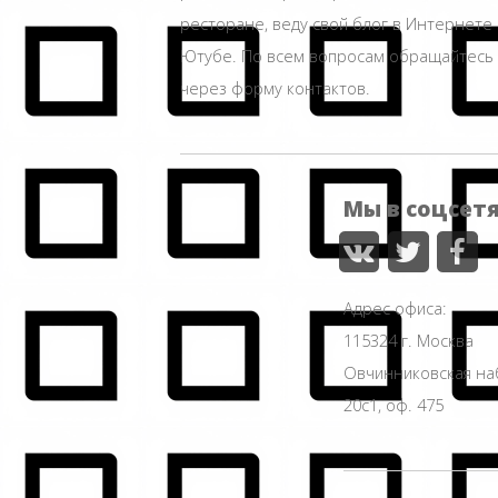
ресторане, веду свой блог в Интернете 
Ютубе. По всем вопросам обращайтесь
через форму контактов.
Мы в соцсет
Адрес офиса:
115324 г. Москва
Овчинниковская н
20с1, оф. 475