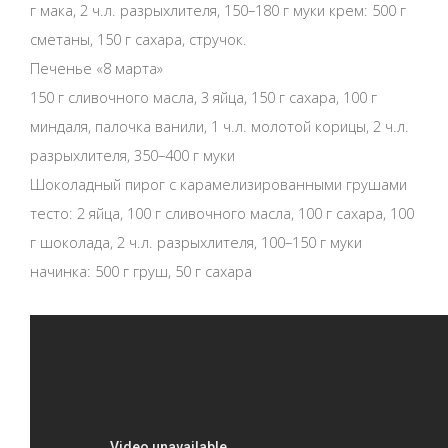
г мака, 2 ч.л. разрыхлителя, 150–180 г муки крем: 500 г
сметаны, 150 г сахара, стручок.
Печенье «8 марта»
150 г сливочного масла, 3 яйца, 150 г сахара, 100 г
миндаля, палочка ванили, 1 ч.л. молотой корицы, 2 ч.л.
разрыхлителя, 350–400 г муки
Шоколадный пирог с карамелизированными грушами
тесто: 2 яйца, 100 г сливочного масла, 100 г сахара, 100
г шоколада, 2 ч.л. разрыхлителя, 100–150 г муки
начинка: 500 г груш, 50 г сахара