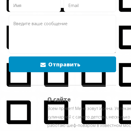
Отправить
О сайте
Всем привет! Меня зовут Ирина. Увлека
кулинарией с самого детства, несколько
работаю шеф-поваром в известном мос