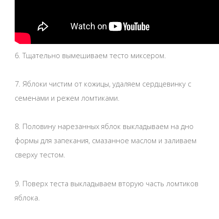
6. Тщательно вымешиваем тесто миксером.
7. Яблоки чистим от кожицы, удаляем сердцевинку с
семенами и режем ломтиками.
8. Половину нарезанных яблок выкладываем на дно
формы для запекания, смазанное маслом и заливаем
сверху тестом.
9. Поверх теста выкладываем вторую часть ломтиков
яблока.