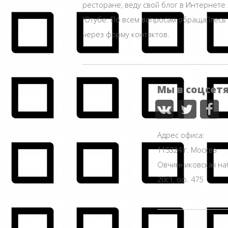
ресторане, веду свой блог в Интернете 
Ютубе. По всем вопросам обращайтесь
через форму контактов.
Мы в соцсет
Адрес офиса:
115324 г. Москва
Овчинниковская н
20с1, оф. 475