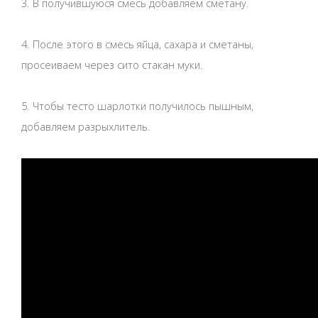
3. В получившуюся смесь добавляем сметану.
4. После этого в смесь яйца, сахара и сметаны,
просеиваем через сито стакан муки.
5. Чтобы тесто шарлотки получилось пышным,
добавляем разрыхлитель.