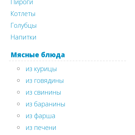
Пироги
Котлеты
Голубцы
Напитки
Мясные блюда
из курицы
из говядины
из свинины
из баранины
из фарша
из печени