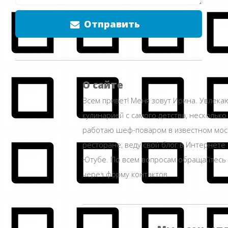
Отправить
О сайте
Всем привет! Меня зовут Ирина. Увлека
кулинарией с самого детства, несколько
работаю шеф-поваром в известном мос
ресторане, веду свой блог в Интернете 
Ютубе. По всем вопросам обращайтесь
через форму контактов.