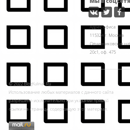
Мы в соцсет
Адрес офиса:
115324 г. Москва
Овчинниковская н
20с1, оф. 475
© 2022 BlogKulinar.Ru
Использование любых материалов с данного сайта
разрешено исключительно при указании прямой
ссылки на страницу, содержащую этот материал.