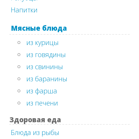
Напитки
Мясные блюда
из курицы
из говядины
из свинины
из баранины
из фарша
из печени
Здоровая еда
Блюда из рыбы