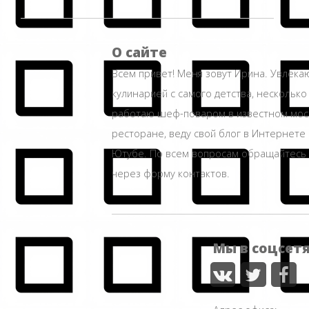
О сайте
Всем привет! Меня зовут Ирина. Увлека
кулинарией с самого детства, несколько
работаю шеф-поваром в известном мос
ресторане, веду свой блог в Интернете 
Ютубе. По всем вопросам обращайтесь
через форму контактов.
Мы в соцсет