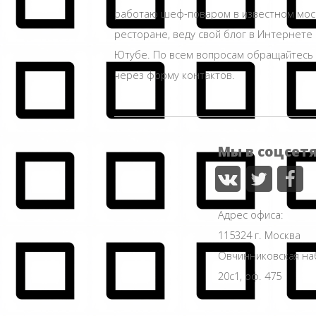
работаю шеф-поваром в известном мос
ресторане, веду свой блог в Интернете 
Ютубе. По всем вопросам обращайтесь
через форму контактов.
Мы в соцсет
Адрес офиса:
115324 г. Москва
Овчинниковская н
20с1, оф. 475