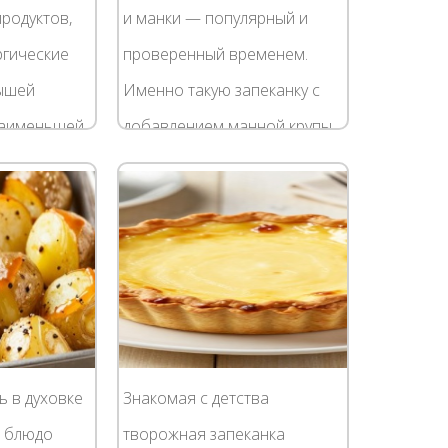
родуктов,
и манки — популярный и
ргические
проверенный временем.
ышей
Именно такую запеканку с
наименьшей
добавлением манной крупы
двержены
подают в детсадовских
торых есть
столовых на полдник.
..
Благодаря манке блюдо...
ь в духовке
Знакомая с детства
– блюдо
творожная запеканка