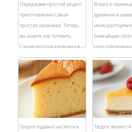
Перед вами простой рецепт
Вчера я перееха
приготовления Самая
временно к маме
простая запеканка. Теперь
моем распоряже
вы знаете, как готовить
ближайшие полго
Самая простая запеканка в
чудо современно
домашних условиях. Как
мультиварка-ско
готовится это блюдо, вам
REDMOND RMC-P
подскажет рецепт,...
первое, что я в 
приготовила...
Творог издавна числится в
Творог является