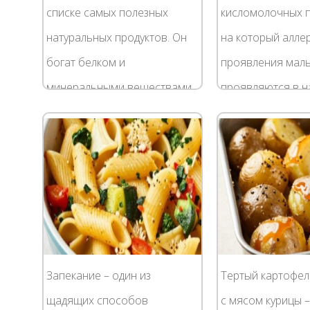
списке самых полезных
кисломолочных п
натуральных продуктов. Он
на который алле
богат белком и
проявления мал
минеральными веществами,
проявляются в 
самые важные из которых –
степени - им по
кальций и фосфор. Этот
только дети, у ко
молочный продукт можно...
непереносимость.
Запекание – один из
Тертый картофел
щадящих способов
с мясом курицы 