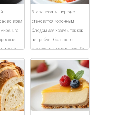
ый
Эта запеканка нередко
рак во всем
становится коронным
мире. Его
блюдом для хозяек, так как
взрослые.
не требует большого
статочно
мастерства в кулинарии. Ее
ет никаких
всегда можно быстро
нтов для
сделать на ужин, даже если
ейчас...
задержали на работе.
Секреты...