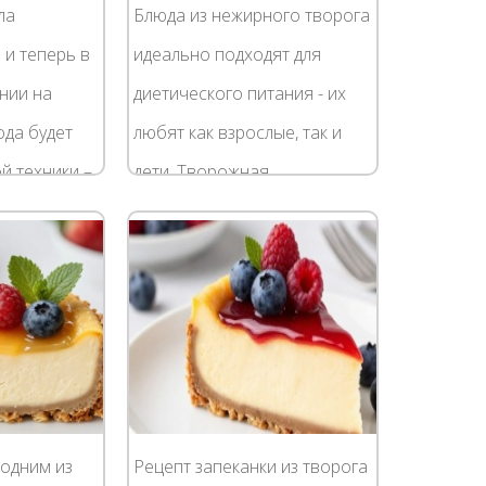
ла
Блюда из нежирного творога
 и теперь в
идеально подходят для
нии на
диетического питания - их
да будет
любят как взрослые, так и
й техники –
дети. Творожная
роварка
диетическая запеканка,
M4507. И
приготовленная в
ней
мультиварке, имеет нежную,
легкую,...
 одним из
Рецепт запеканки из творога