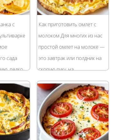
анка с
Как приготовить омлет с
ультиварке
молоком Для многих из нас
мое
простой омлет на молоке —
го сада
это завтрак или полдник на
нию, редко
скорую руку, на
ми
приготовление которого
ду тем,
затрачивается минимум
рмишели и
времени и усилий. А ещё
омлет...