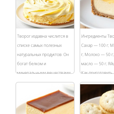
блюдо...
Творог издавна числится в
Ингредиенты Тво
списке самых полезных
Сахар — 100 г; 
натуральных продуктов. Он
г; Молоко — 50 г
богат белком и
масло — 50 г; Яй
минеральными веществами,
Как приготовить 
самые важные из которых –
расчета на одну
кальций и фосфор. Этот
Оторваться от зап
молочный продукт можно...