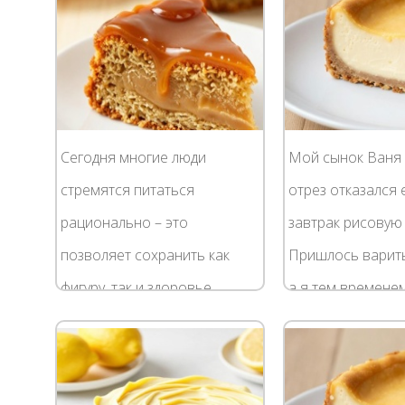
Сегодня многие люди
Мой сынок Ваня 
стремятся питаться
отрез отказался 
рационально – это
завтрак рисовую 
позволяет сохранить как
Пришлось варить
фигуру, так и здоровье.
а я тем времене
Диетическая запеканка из
вопросом, что ж
творога входит в меню
приготовить из 
разноплановых диет. Это
каши. Посоветова