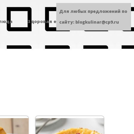
Для любых предложений по
блюда
Здоровая еда
Сладенькое
сайту: blogkulinar@cp9.ru