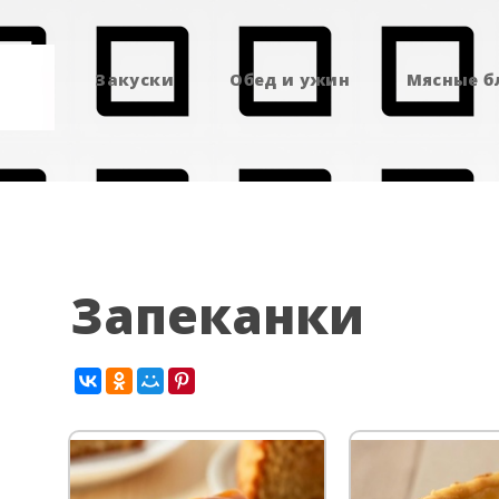
Закуски
Обед и ужин
Мясные 
Запеканки