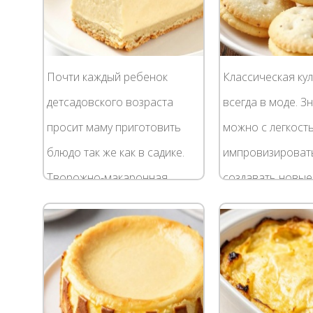
Почти каждый ребенок
Классическая ку
детсадовского возраста
всегда в моде. Зн
просит маму приготовить
можно с легкост
блюдо так же как в садике.
импровизироват
Творожно-макаронная
создавать новые
запеканка не является
Например, класс
исключением. Хоть и
рецепт омлета дл
готовится она просто, но
Он готовится всег
некоторые...