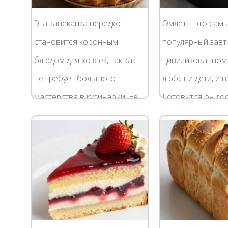
Эта запеканка нередко
Омлет – это сам
становится коронным
популярный завт
блюдом для хозяек, так как
цивилизованном 
не требует большого
любят и дети, и 
мастерства в кулинарии. Ее
Готовится он до
всегда можно быстро
просто, не требу
сделать на ужин, даже если
особых ингредие
задержали на работе.
приготовления. С
Секреты...