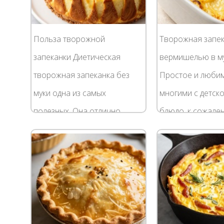
Польза творожной
Творожная запек
запеканки Диетическая
вермишелью в м
творожная запеканка без
Простое и люби
муки одна из самых
многими с детско
полезных. Она отлично
блюдо, к сожале
подойдет и ребенку, и
готовится наши
человеку с проблемами
хозяйками. А меж
пищеварения. Это блюдо
запеканка из ве
станет незаменимым в...
творога в...