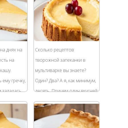
на днях на
Сколько рецептов
есть на
творожной запеканки в
кашу.
мультиварке вы знаете?
 ему гречку,
Один? Два? А я, как минимум,
м задалась
десять. Причем один вкусней
е
другого. Конечно, лидером
этой рисовой
нашей коллекции является
лась в...
рецепт "Воздушная...