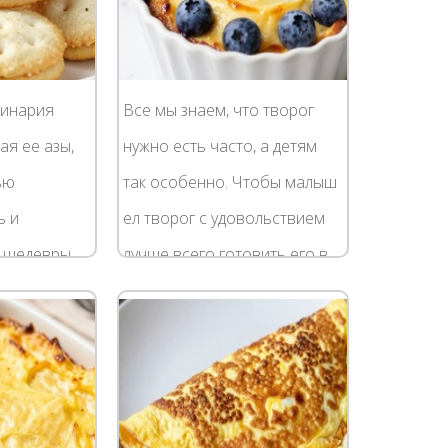
линария
Все мы знаем, что творог
ая ее азы,
нужно есть часто, а детям
ью
так особенно. Чтобы малыш
ь и
ел творог с удовольствием
 шедевры.
лучше всего готовить его в
ический
запеканке: и вкусно, и
я ребенка.
полезно, и готовить
да по...
несложно. Идеальный...