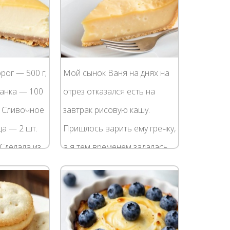
рог — 500 г;
Мой сынок Ваня на днях на
Манка — 100
отрез отказался есть на
; Сливочное
завтрак рисовую кашу.
ца — 2 шт.
Пришлось варить ему гречку,
Сделала из
а я тем временем задалась
 порцию.
вопросом, что же
еканки не...
приготовить из этой рисовой
каши. Посоветовалась в...