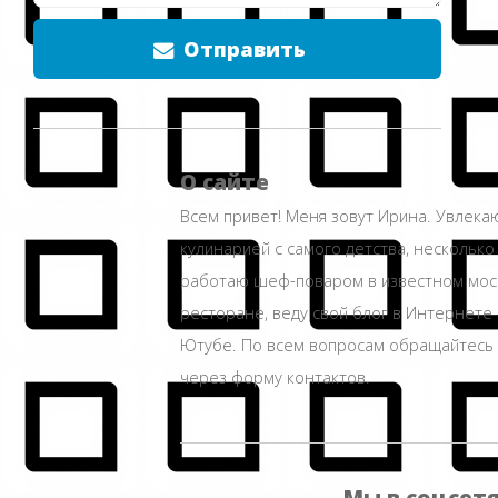
Отправить
О сайте
Всем привет! Меня зовут Ирина. Увлека
кулинарией с самого детства, несколько
работаю шеф-поваром в известном мос
ресторане, веду свой блог в Интернете 
Ютубе. По всем вопросам обращайтесь
через форму контактов.
Мы в соцсет