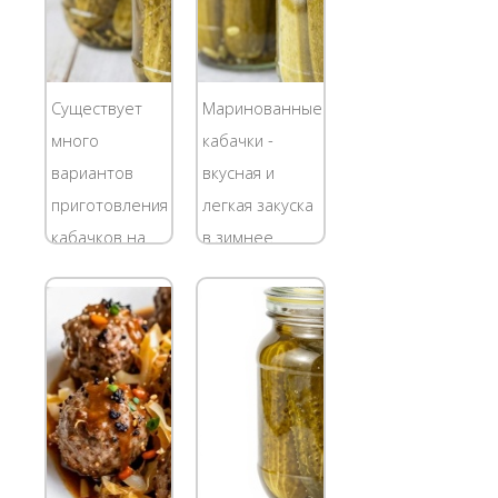
Существует
Маринованные
много
кабачки -
вариантов
вкусная и
приготовления
легкая закуска
кабачков на
в зимнее
зиму.
время.
Предлагаем
Ингредиенты
приготовить
Кабачки
их в томатном
маленькие -
соусе.
1,5 кг Соль - 2
Ингредиенты
ст.л. Сахар - 3
Кабачки - 4 кг
ст.л. Уксус 70%
Помидоры - 3
- 1 д.л.