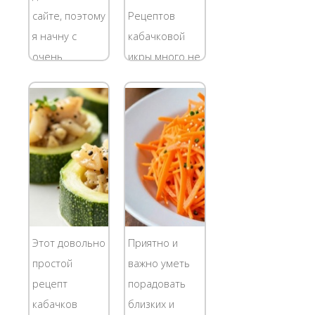
тушения
ст.л. соли с...
сайте, поэтому
Рецептов
капусты. с
я начну с
кабачковой
колбасой,...
очень
икры много не
простого
бывает,
рецепта. Это
правда? И тем
жареная
не менее, у
картошка. Все,
каждой
конечно,
хозяюшки
могут
имеются свои
пожарить
фирменные
картошку, но
способы
не у всех она
приготовления
Этот довольно
Приятно и
получится
икры из
простой
важно уметь
вкусной,
кабачков.
рецепт
порадовать
поэтому хочу
Сегодня я
кабачков
близких и