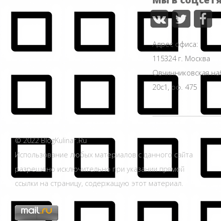
Адрес офиса:
115324 г. Москва
Овчинниковская н
20с1, оф. 475
© 2022 BlogKulinar.Ru
Использование любых материалов с данного сайта
разрешено исключительно при указании прямой
ссылки на страницу, содержащую этот материал.