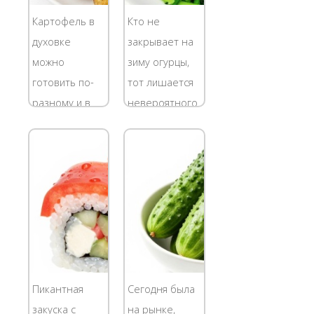
приготовления
сыром и
Картофель в
Кто не
икры из
чесноком
духовке
закрывает на
кабачков.
отличная
можно
зиму огурцы,
Сегодня я
закуска к
готовить по-
тот лишается
поделюсь с...
застолью. К...
разному и в
невероятного
результате
удовольствия
получить
похрустеть
самые
этим овощем
разнообразные
зимой.
блюда:
Большинство
картофель,
рецептов
запеченный с
очень похожи
корочкой;
друг на друга,
печеная
отличаясь
Пикантная
Сегодня была
целиком
лишь
закуска с
на рынке,