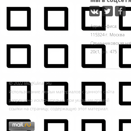
Адрес офиса:
115324 г. Москва
Овчинниковская н
20с1, оф. 475
© 2022 BlogKulinar.Ru
Использование любых материалов с данного сайта
разрешено исключительно при указании прямой
ссылки на страницу, содержащую этот материал.