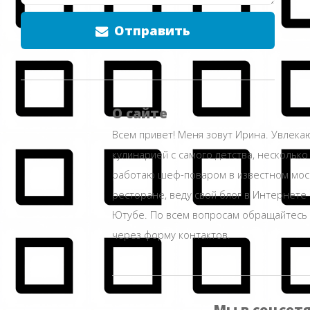
Отправить
О сайте
Всем привет! Меня зовут Ирина. Увлека
кулинарией с самого детства, несколько
работаю шеф-поваром в известном мос
ресторане, веду свой блог в Интернете 
Ютубе. По всем вопросам обращайтесь
через форму контактов.
Мы в соцсет