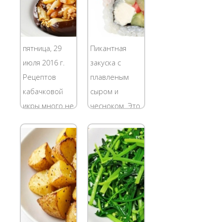
пятница, 29
Пикантная
июля 2016 г.
закуска с
Рецептов
плавленым
кабачковой
сыром и
икры много не
чесноком. Это
бывает,
блюдо легко
правда? И тем
готовится,
не менее, у
аппетитно
каждой
выглядит и
хозяюшки
полезно для
имеются свои
здоровья.
фирменные
Рулетики из
способы
баклажанов с