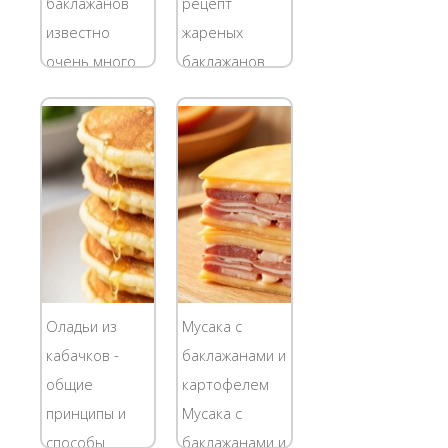
баклажанов
рецепт
вкусно.
интересные
известно
жареных
Бараньи
рецепты....
очень много.
баклажанов.
ребрышки - 1
Они богаты
Однако это не
кг.;...
органическими
отменяет
кислотами,
того, что они
клетчаткой и
получаются
пектинами,
очень
которые
вкусные.
способствуют
Рецепт
рассасыванию
удобен и
застойных
прост. Такое
Оладьи из
Мусака с
явлений в
блюдо можно
кабачков -
баклажанами и
желчном
спокойно
общие
картофелем
пузыре.
подавать на
принципы и
Мусака с
Баклажаны...
застолье,
способы
баклажанами и