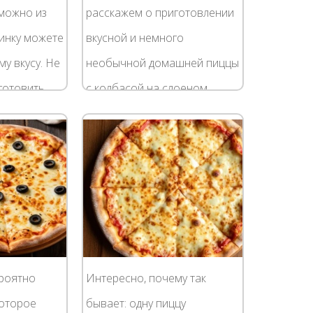
 можно из
расскажем о приготовлении
чинку можете
вкусной и немного
у вкусу. Не
необычной домашней пиццы
готовить
с колбасой на слоеном
 можно из
тесте. Если времени на
инку
приготовление пиццы на
домашнем тесте совсем нет,
а пиццы...
ероятно
Интересно, почему так
которое
бывает: одну пиццу