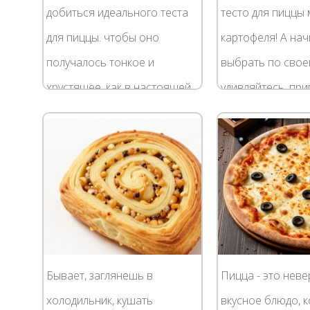
добиться идеального теста
тесто для пиццы
для пиццы. чтобы оно
картофеля! А на
получалось тонкое и
выбрать по своем
хрустящее. как в настоящей
удивляйтесь, при
итальянской пиццерии. И
тесто для пиццы
вот, наконец-то, как мне
картофеля! А нач
кажется, я нашла нужный...
можете...
Бывает, заглянешь в
Пицца - это нев
холодильник, кушать
вкусное блюдо, 