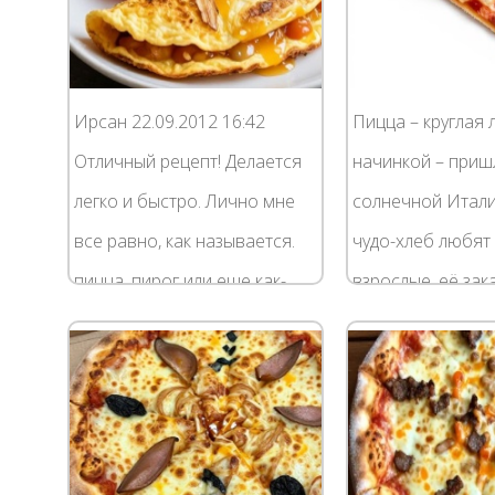
Ирсан 22.09.2012 16:42
Пицца – круглая 
Отличный рецепт! Делается
начинкой – пришл
легко и быстро. Лично мне
солнечной Итали
все равно, как называется.
чудо-хлеб любят 
пицца, пирог или еще как-
взрослые, её зак
нибудь. Бывают ситуации,
кафетериях, пок
когда духовки нет в принципе
навынос, готовят
или где-то...
Быстрое в пригот