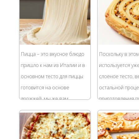
Пицца – это вкусное блюдо
Поскольку в это
пришло к нам из Италии и в
используется уж
основном тесто для пиццы
слоеное тесто, в
готовится на основе
остальной проце
дрожжей, мы же вам
приготовления 
предлагаем приготовить
никакого труда д
тесто для пиццы без
составит :) Пицц
дрожжей. Пицца
напоминают буто