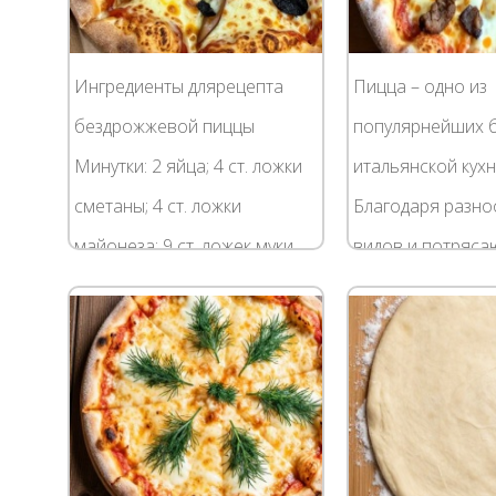
Ингредиенты длярецепта
Пицца – одно из
бездрожжевой пиццы
популярнейших 
Минутки: 2 яйца; 4 ст. ложки
итальянской кухн
сметаны; 4 ст. ложки
Благодаря разн
майонеза; 9 ст. ложек муки
видов и потряс
без горки; сыр; колбаса;
вкусовым качест
грибы; помидоры по вкусу.
знают и любят пр
Как приготовить: Для...
любой стране ми
множество...