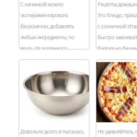
С начинкой можно
Рецепты домашн
экспериментировать
Это блюдо, приш
бесконечно, добавлять
с солнечной Ита
любые ингредиенты, по
быстро завоева
вкусу. Из указанного
буквально беше
количества ингредиентов
популярность. Бо
получается 8 порций .
классический ре
Ингредиенты 500 г слоеного
временем стал г
теста (дрожжевого...
нежели...
Довольно долго я пыталась
Не удивляйтесь, 