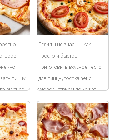
нежели...
ероятно
Если ты не знаешь, как
которое
просто и быстро
онечно,
приготовить вкусное тесто
зать пиццу
для пиццы, tochka.net с
го вкуснее
удовольствием поможет
тебе разобраться в этом
вопросе. Правильно
ками. К
приготовленное тонкое
е...
дрожжевое тесто...