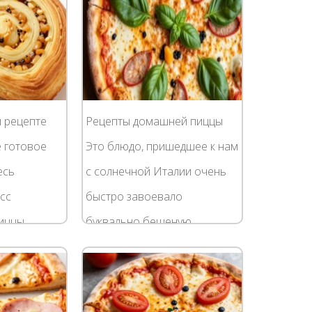
м рецепте
Рецепты домашней пиццы
е готовое
Это блюдо, пришедшее к нам
есь
с солнечной Италии очень
сс
быстро завоевало
пиццы
буквально бешеную
ля вас не
популярность. Более того,
ы
классический рецепт со
нчики роз и
временем стал гораздо реже,