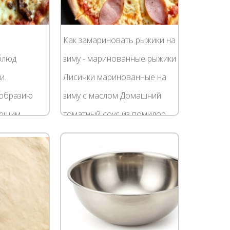
Как замариновать рыжики на
блюд
зиму - маринованные рыжики
и.
Лисички маринованные на
ообразию
зиму с маслом Домашний
ающим
томатный соус из помидор
вам, пиццу
на зиму Яблочный пирог "3
актически в
стакана" Как замариновать
ра. Есть
рыжики на зиму...