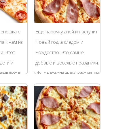
лепёшка с
Еще парочку дней и наступит
а к нам из
Новый год, а следом и
и. Этот
Рождество. Это самые
дети и
добрые и весёлые праздники.
азывают в
Их, с нетерпеньем ждут наши
упают
дети, да и взрослые не прочь
 дома.
повеселиться. А нам,
овлении...
дорогие...