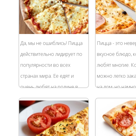
представляет собой...
отлично...
Да, мы не ошиблись! Пицца
Пицца - это нев
действительно лидирует по
вкусное блюдо, 
популярности во всех
любят многие. К
странах мира. Ее едят и
можно легко зака
очень любят на родине в
на дом, но намно
Италии, без нее не
она получается
представляют жизни
приготовленная
американцы (кстати, многие
собственными ру
города...
сожалению, многи