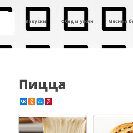
Закуски
Обед и ужин
Мясные 
Пицца