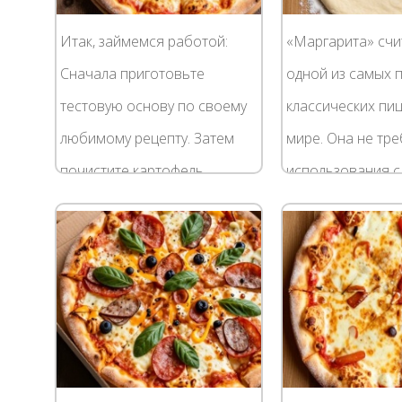
Итак, займемся работой:
«Маргарита» счи
Сначала приготовьте
одной из самых 
тестовую основу по своему
классических пи
любимому рецепту. Затем
мире. Она не тре
почистите картофель,
использования 
помойте и нарежьте в виде
ингредиентов в
тонких кубиков. Мясо курицы
приготовлении, н
помойте, нарежьте...
теряет, присущий 