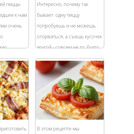
ей пиццы
Интересно, почему так
едшее к нам
бывает: одну пиццу
лии очень
попробуешь и не можешь
ло
оторваться, а съешь кусочек
ную
другой - совсем не то, будто
лее того,
чего-то в ней не хватает. В
цепт со
чём же на самом деле
ораздо реже,
кроется секрет вкусной...
приготовить
В этом рецепте мы