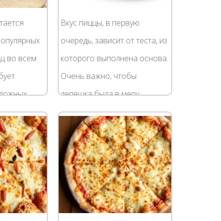
тается
Вкус пиццы, в первую
популярных
очередь, зависит от теста, из
цц во всем
которого выполнена основа.
бует
Очень важно, чтобы
сложных
лепешка была в меру
воздушной, немного
о от того не
хрустящей и хорошо
пиццам с...
пропеченной. Особенно
удачная пицца...