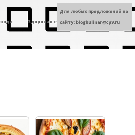
Для любых предложений по
блюда
Здоровая еда
Сладенькое
сайту: blogkulinar@cp9.ru