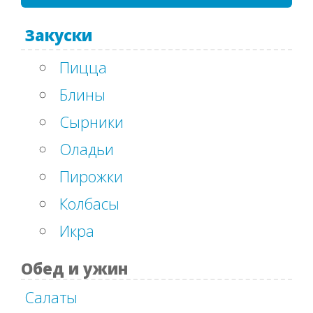
дрожжевом
Закуски
тесте....
Пицца
Блины
Сырники
Оладьи
Пирожки
Колбасы
Икра
Обед и ужин
Салаты