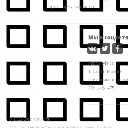
через форму контактов.
Мы в соцсет
Адрес офиса:
115324 г. Москва
Овчинниковская н
20с1, оф. 475
© 2022 BlogKulinar.Ru
Использование любых материалов с данного сайта