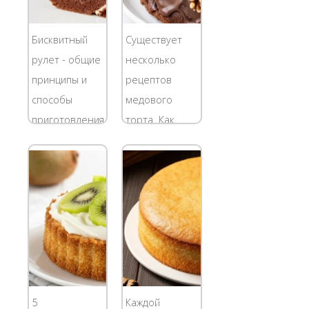
Бисквитный
Существует
рулет - общие
несколько
принципы и
рецептов
способы
медового
приготовления
торта. Как
Бисквитные
правило,
рулеты с
медовик
тонким мягким
состоит из
тестом и
множества
вкусным
тонких
нежным
медовых
кремом -
коржей,
любимое
прослоенных
лакомство
кремом. Я
5
Каждой