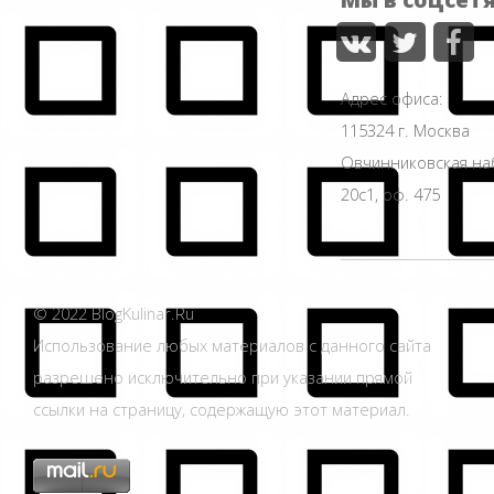
Адрес офиса:
115324 г. Москва
Овчинниковская н
20с1, оф. 475
© 2022 BlogKulinar.Ru
Использование любых материалов с данного сайта
разрешено исключительно при указании прямой
ссылки на страницу, содержащую этот материал.