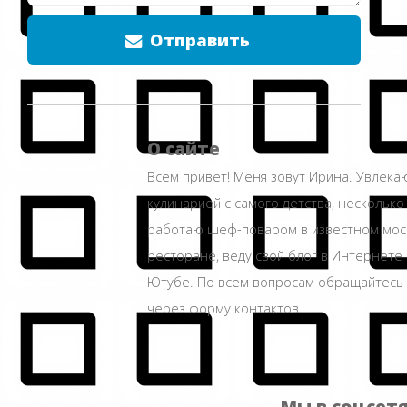
Отправить
О сайте
Всем привет! Меня зовут Ирина. Увлека
кулинарией с самого детства, несколько
работаю шеф-поваром в известном мос
ресторане, веду свой блог в Интернете 
Ютубе. По всем вопросам обращайтесь
через форму контактов.
Мы в соцсет