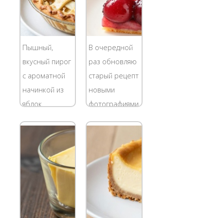
Пышный,
В очередной
вкусный пирог
раз обновляю
с ароматной
старый рецепт
начинкой из
новыми
яблок.
фотографиями.
Идеальным
И все равно,
сортом яблок
не
для домашней
идеальными.
шарлотки
Штрудель из
считается
вишни "на
антоновка.
фотографирование
Эти
" я готовила
ароматные
уже третий