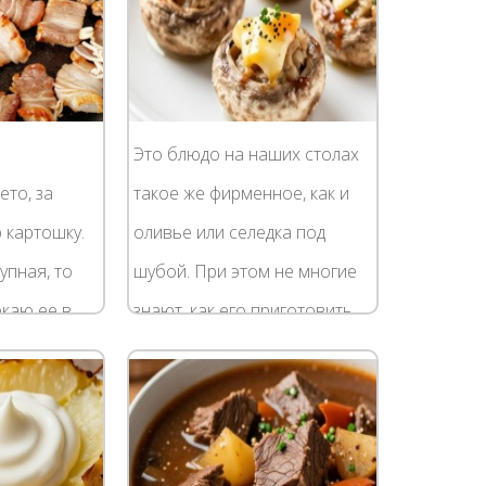
Это блюдо на наших столах
ето, за
такое же фирменное, как и
 картошку.
оливье или селедка под
упная, то
шубой. При этом не многие
екаю ее в
знают, как его приготовить.
 каким-
Мы предлагаем
Мелкую же
ознакомиться с нашим
у я
рецептом мяса по-
французски с...