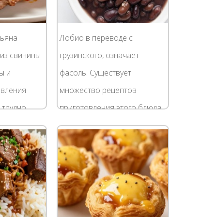
тьяна
Лобио в переводе с
из свинины
грузинского, означает
ы и
фасоль. Существует
овления
множество рецептов
 трудно
приготовления этого блюда.
ка, который
Отличаются они друг от
лык. Но
друга сортами бобов,
 -
степенью их разваренности
и дополнительными...