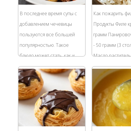
В последнее время супы с
Как пожарить фи
добавлением чечевицы
Продукты Филе кр
пользуются все большей
грамм Панирово
популярностью. Такое
- 50 грамм (3 ст
блюдо может стать, как и
Масло раститель
частью комплексного обеда,
столовые ложки 
так и легким ужином.
- по вкусу Как ж
Аппетитный чечевичный
кролика...
суп...