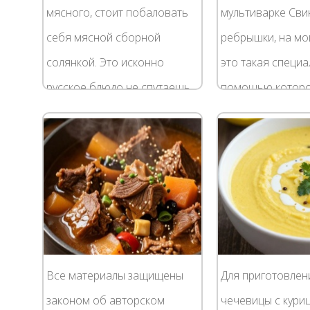
мясного, стоит побаловать
мультиварке Сви
себя мясной сборной
ребрышки, на мой
солянкой. Это исконно
это такая специа
русское блюдо не спутаешь
помощью котор
ни с каким другим: яркий
укротить самого
красно-оранжевый цвет,
строптивого муж
потрясающий аромат с...
аппетитных ребр
яркой...
Все материалы защищены
Для приготовлени
законом об авторском
чечевицы с кури