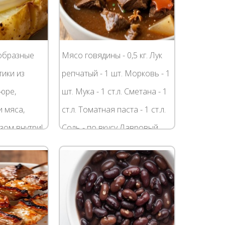
еобразные
Мясо говядины - 0,5 кг. Лук
тики из
репчатый - 1 шт. Морковь - 1
юре,
шт. Мука - 1 ст.л. Сметана - 1
и мяса,
ст.л. Томатная паста - 1 ст.л.
зом внутри!
Соль - по вкусу Лавровый
зов
лист - 1 или 2 шт. Наверняка
многие помнят данное...
йца, сыр,