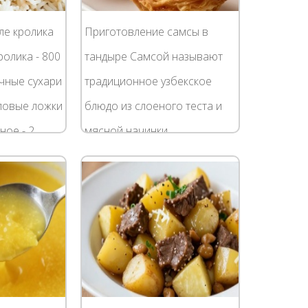
ле кролика
Приготовление самсы в
олика - 800
тандыре Самсой называют
чные сухари
традиционное узбекское
оловые ложки
блюдо из слоеного теста и
ное - 2
мясной начинки.
Соль, перец
Распространено оно в
арить филе
странах Средней Азии, где
без национальных пирожков
не...