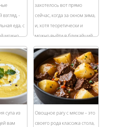
ные
захотелось вот прямо
 взгляд, -
сейчас, когда за окном зима,
льная еда, с
и, хотя теоретически и
ой можно
можно выйти в ближайший
парк и приготовить его, но
чину. Горка
морозиться не очень-то
ышек с
хочется? Конечно,...
я супа из
Овощное рагу с мясом – это
цей вам
своего рода классика стола,