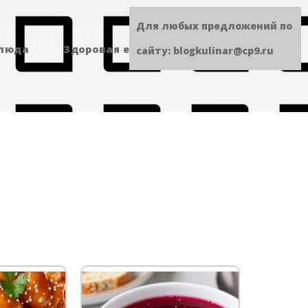
Для любых предложений по
блюда
Здоровая еда
Сладенькое
сайту: blogkulinar@cp9.ru