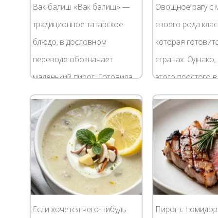
Вак балиш «Вак балиш» —
Овощное рагу с 
традиционное татарское
своего рода клас
блюдо, в дословном
которая готовитс
переводе обозначает
странах. Однако
маленький пирог. Готовила
этого простого в
по рецепту из ЖЖ «Венеры»,
приготовлении 
она рекомендовала именно
разнятся в завис
из пресного теста, я там и...
региона и поры го
Если хочется чего-нибудь
Пирог с помидор