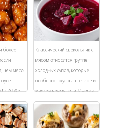
и более
Классический свекольник с
оссии
мясом относится группе
а, чем мясо
холодных супов, которые
соусе
особенно вкусны в теплое и
[guō bāo
жаркое время года. Иногда
ное в нем,
свекольник называют также
о-сладкий
холодником, хотя технология
ении...
приготовления...