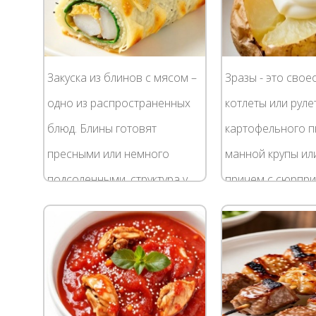
Закуска из блинов с мясом –
Зразы - это сво
одно из распространенных
котлеты или руле
блюд. Блины готовят
картофельного п
пресными или немного
манной крупы ил
подсоленными, структура у
причем с сюрпри
них должна быть плотной,
Начинка для зра
поэтому тесто делают
используется
густоватым на яйцах и...
разнообразная: я
зелень, грибы,...