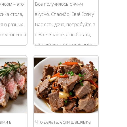
мясом – это
Все получилось очччч
сика стола,
вкусно. Спасибо, Ева! Если у
я в разных
Вас есть дача, попробуйте в
, компоненты
печке. Знаете, я не богата,
но, считаю, что лучше иметь
блюда
лишнее, чем необходимое. Я
имости от
часто ем хлеб с кефиром
да....
или...
ами в
Что делать, если шашлыка