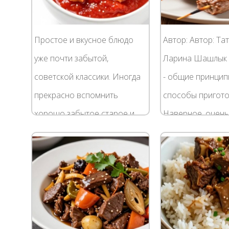
Простое и вкусное блюдо
Автор: Автор: Та
уже почти забытой,
Ларина Шашлык 
советской классики. Иногда
- общие принцип
прекрасно вспомнить
способы пригот
хорошо забытое старое и
Наверное, очень
порадовать себя и близких
встретить челове
незатейливым
бы не любил шаш
приготовлением гуляша с
сразу оговоримся
подливкой....
однозначного...