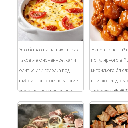
Это блюдо на наших столах
Наверно не найт
такое же фирменное, как и
популярного в Р
оливье или селедка под
китайского блюд
шубой. При этом не многие
в кисло-сладком 
знают, как его приготовить.
Гобаожоу 锅 包肉 
Мы предлагаем
ròu]. Самое глав
ознакомиться с нашим
конечно же, кисл
рецептом мяса по-
соус. В приготовл