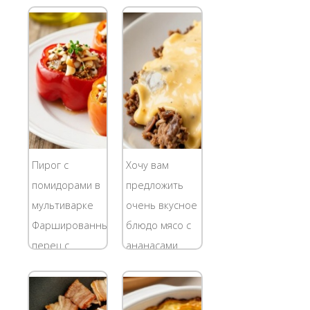
блюда, чем
блюдо на
мясо в кисло-
каждый день.
сладком соусе
Готовятся они
Гобаожоу 锅
очень просто,
包肉 [guō bāo
справится
ròu]. Самое
даже новичок
главное в нем,
в кулинарии.
конечно же,
На гарнир
кисло-сладкий
идеально
Пирог с
Хочу вам
соус. В
подойдет
помидорами в
предложить
приготовлении...
картофель,
мультиварке
очень вкусное
макароны,...
Фаршированный
блюдо мясо с
перец с
ананасами.
некоторого
Сочетание
времени в
этих двух
нашей семье
продуктов