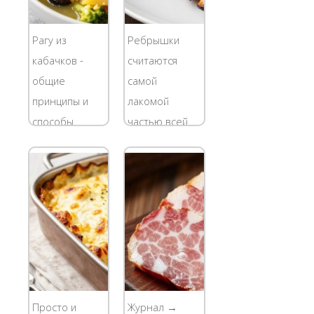
Рагу из
Ребрышки
кабачков -
считаются
общие
самой
принципы и
лакомой
способы
частью всей
приготовления
свиной туши.
Родиной слова
Простота,
"рагу" является
божественный
Франция,
вкус и
именно в этой
множество
стране
вариаций
появилась
приготовления
аппетитная
сделали этот
закуска,
продукт самым
Просто и
Журнал →