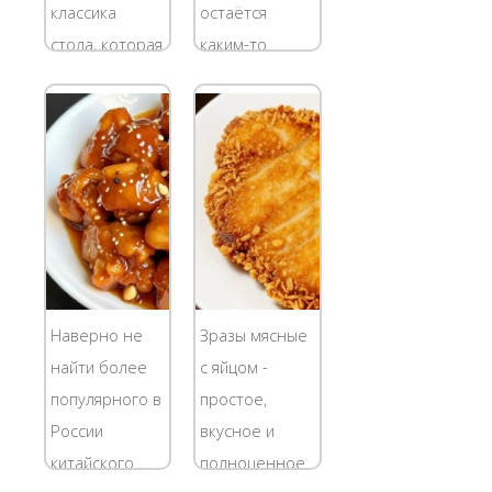
какое-либо
и обещала,
классика
остаётся
место в...
для подруг,...
стола, которая
каким-то
готовится в
таинственным
разных
ритуалом.
странах.
Знаменитые
Однако,
чайные
компоненты
церемонии,
этого
невероятные
простого в
соусы и
приготовлении
странные
блюда
сладости.
Наверно не
Зразы мясные
разнятся в
Китайская
найти более
с яйцом -
зависимости
кухня не
популярного в
простое,
от региона и
исключение.
России
вкусное и
поры года....
Любовь же...
китайского
полноценное