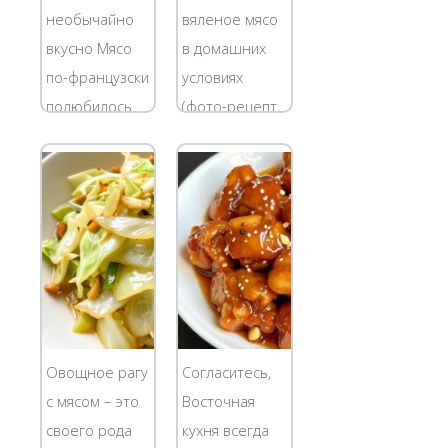
которую
любимым у
необычайно
вяленое мясо
принято было
кулинаров.
вкусно Мясо
в домашних
подавать в
Приготовление
по-французски
условиях
самом
ребер в...
полюбилось
(фото-рецепт,
начале...
многим
пошаговый)
довольно
Приготовление
давно. Как ни
этого мяса
странно,
довольно
несмотря на
длительное,
название
зато не
которым
требует
обладает это
больших
вкусное
усилий, и
Овощное рагу
Согласитесь,
блюдо, оно не
результат
с мясом – это
Восточная
занимает
отличный! Как
своего рода
кухня всегда