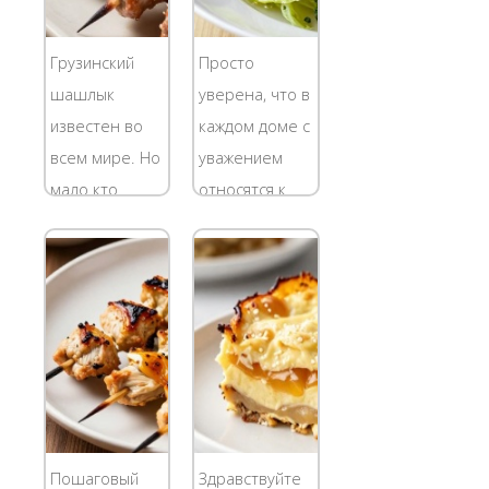
Грузинский
Просто
шашлык
уверена, что в
известен во
каждом доме с
всем мире. Но
уважением
мало кто
относятся к
знает, что
белкам и
мясо,
нашему
приготовленное
второму хлебу
на открытом
- картошке,
огне (вернее,
Поэтому для
на жаре от
каждой
углей), у
хозяйки
грузин
тушеная
называется
картошка с
Пошаговый
Здравствуйте