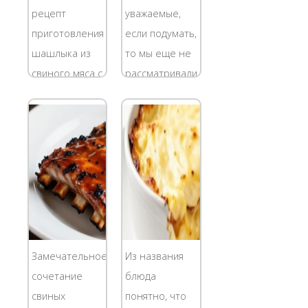
мцвади.
мясом и
рецепт
уважаемые,
Мнение о том,
капустой на
приготовления
если подумать,
что шашлык
все случаи
шашлыка из
то мы еще не
грузины...
жизни
свиного мяса с
рассматривали
хороша....
необычным
блюда из
маринадом –
картофеля. И я
луком, без
считаю нужно
уксуса, пива и
исправлять эту
вина. Сегодня
несправедливость.
существует
Поэтому
огромное
сегодня
количество
рассмотрим,
разновидностей
как можно
Замечательное
Из названия
приготовления
приготовить...
сочетание
блюда
маринада
свиных
понятно, что