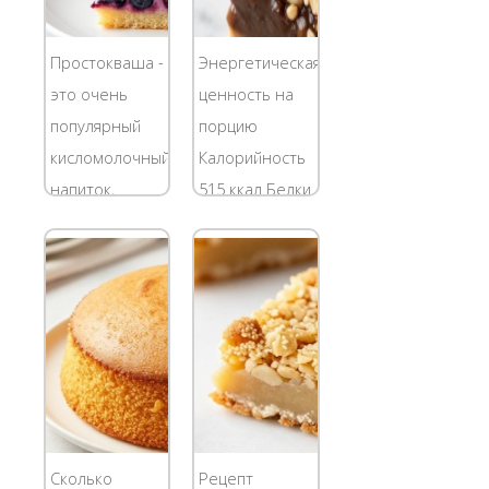
Простокваша -
Энергетическая
это очень
ценность на
популярный
порцию
кисломолочный
Калорийность
напиток,
515 ккал Белки
который
5,3 грамм
пользуется
Жиры 23,1
большим
грамм
спросом в
Углеводы 72,2
Армении,
грамм *
России, Грузии,
Калорийность
Украине и
рассчитана
Южной
для сырых
Европе. Ныне
продуктов. 1
Сколько
Рецепт